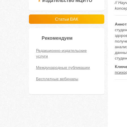
Издательство МЦИТО
// Нау
koncep
Статьи ВАК
Аннот
студе
здоров
Рекомендуем
получ
анали
Редакционно-издательские
данны
услуги
студен
Ключе
Международные публикации
психо
Бесплатные вебинары