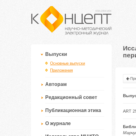
Исс
пер
Выпуски
Основные выпуски
Приложения
Пре
Авторам
Выпус
Редакционный совет
Публикационная этика
ART 2
О журнале
Библи
Марчу