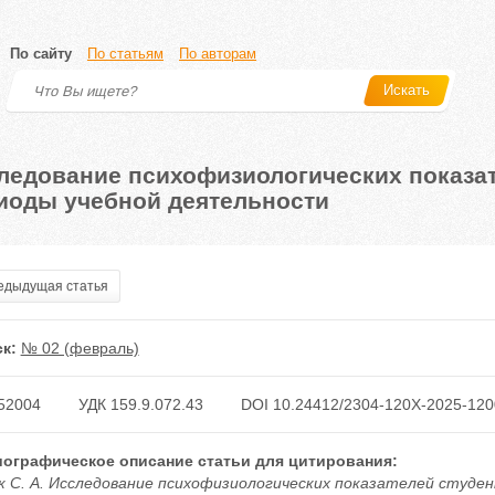
По сайту
По статьям
По авторам
Искать
ледование психофизиологических показат
иоды учебной деятельности
дыдущая статья
к:
№ 02 (февраль)
52004
УДК 159.9.072.43
DOI 10.24412/2304-120X-2025-120
ографическое описание статьи для цитирования:
к С. А. Исследование психофизиологических показателей студе