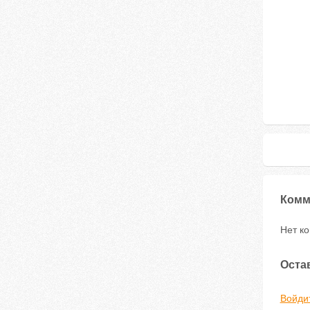
Комм
Нет к
Оста
Войди