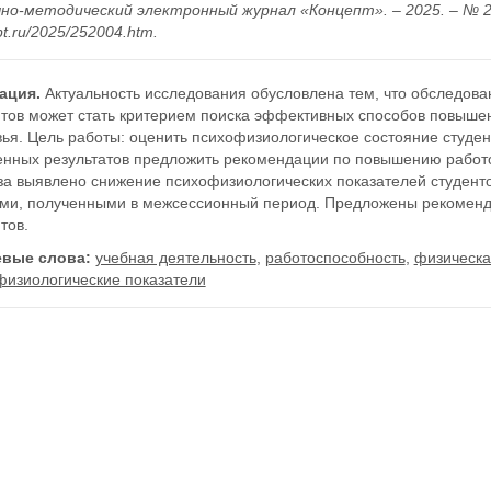
чно-методический электронный журнал «Концепт». – 2025. – № 2 (ф
t.ru/2025/252004.htm.
ация.
Актуальность исследования обусловлена тем, что обследова
нтов может стать критерием поиска эффективных способов повыше
ья. Цель работы: оценить психофизиологическое состояние студен
енных результатов предложить рекомендации по повышению работо
за выявлено снижение психофизиологических показателей студенто
ми, полученными в межсессионный период. Предложены рекоменд
тов.
вые слова:
учебная деятельность
,
работоспособность
,
физическа
физиологические показатели