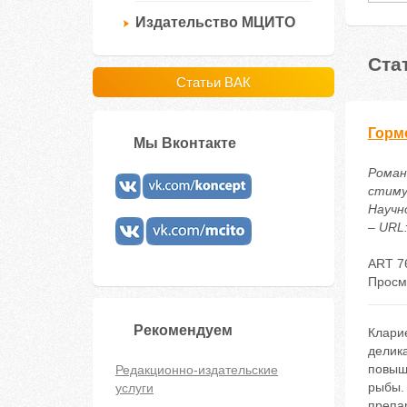
Издательство МЦИТО
Ста
Статьи ВАК
Горм
Мы Вконтакте
Романо
стиму
Научн
– URL:
ART 7
Просм
Рекомендуем
Кларие
делик
повыш
Редакционно-издательские
рыбы.
услуги
препа