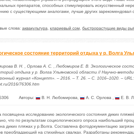
альных препаратов, способных стимулировать искусственный нерест
ению с существующими аналогами, лучше других зарекомендовал с
вые слова:
аквакультура
,
клариевый сом
,
быстрорастущие виды ры
огическое состояние территорий отдыха у р. Волга Ул
рова В. Н. , Орлова А. С. , Любомиров Е. В. Экологическое сост
торий отдыха у р. Волга Ульяновской области // Научно-методи
онный журнал «Концепт». – 2016. – Т. 26. – С. 1016–1020. – URL: h
t.ru/2016/76306.htm
6306
Авторы:
В. Н. Любомирова
,
А. С. Орлова
,
Е. В. 
а посвящена исследованию экологического состояния диких пляжей
ано, что по результатам социологического опроса наибольший про
на диких пляжах у р.Волга. Составлена фотодокументацию загрязн
ов преобладающий на стихийных свалках. Разработаны рекомендац