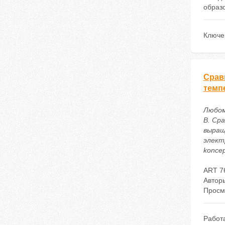
образ
Ключе
Срав
темп
Любоми
В. Ср
выращ
электр
koncep
ART 7
Автор
Просм
Работ