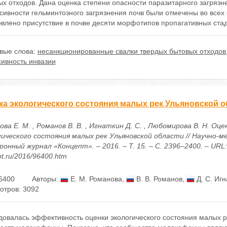
х отходов. Дана оценка степени опасности паразитарного загрязне
сивности гельминтозного загрязнения почв были отмечены во всех
влено присутствие в почве десяти морфотипов пропагативных стад
вые слова:
несанкционированные свалки твердых бытовых отходов
сивность инвазии
ка экологического состояния малых рек Ульяновской о
ва Е. М. , Романов В. В. , Игнаткин Д. С. , Любомирова В. Н. Оце
гического состояния малых рек Ульяновской области // Научно-
онный журнал «Концепт». – 2016. – Т. 15. – С. 2396–2400. – URL: h
t.ru/2016/96400.htm
6400
Авторы:
Е. М. Романова
,
В. В. Романов
,
Д. С. Игн
отров: 3092
довалась эффективность оценки экологического состояния малых 