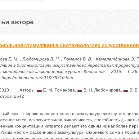
тьи автора
ональная стимуляция в биотехнологиях искусственно
ва Е. М. , Любомирова В. Н. , Романов В. В. , Камалетдинова Э. 
ляция в биотехнологиях искусственного нереста быстрорастущи
о-методический электронный журнал «Концепт». – 2016. – Т. 26. 
 https://e-koncept.ru/2016/76310.htm
6310
Авторы:
Е. М. Романова
,
В. Н. Любомирова
,
В. В
отров: 2642
вый сом – широко распространен в аквакультуре замкнутого цикла 
атесное мясо, исключительная выносливость, способность дышать
енные концентрации нитратов делают его одним из наиболее перс
 Узким местом бассейновой аквакультуры клариевого сома в Росси
ратов, позволяющих управлять репродукцией этого вида. Наше ис