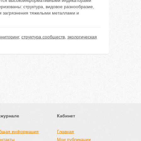
ются высокоинформативными индикаторами
ризованы: структура, видовое разнообразие,
м загрязнения тяжелыми металлами и
ниторинг
,
структура сообществ
,
экологическая
 журнале
Кабинет
бщая информация
Главная
онтакты
Мои публикации