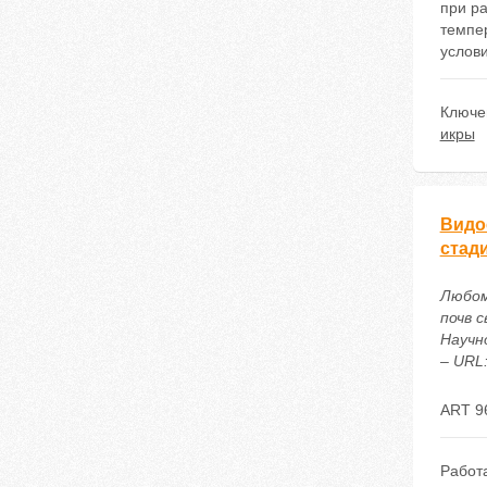
при ра
темпер
услов
Ключе
икры
Видо
стад
Любом
почв 
Научн
– URL:
ART 9
Работ