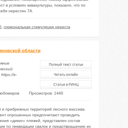
 в условиях аквакультуры, показало, что по
ебя нерестин 7А.
б
,
гормональная стимуляция нереста
ьяновской области
ояние
Полный текст статьи
ческий
ttps://e-
Читать онлайн
Статья в РИНЦ
Любомиров
Просмотров: 1440
 и прибрежных территорий лесного массива.
цент опрошенных предпочитают проводить
ения «диких» пляжей, представлен состав
ии по ликвидации свалок и предотвращению их