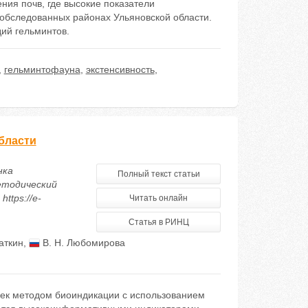
ния почв, где высокие показатели
 обследованных районах Ульяновской области.
ий гельминтов.
,
гельминтофауна
,
экстенсивность
,
бласти
нка
Полный текст статьи
методический
ttps://e-
Читать онлайн
Статья в РИНЦ
аткин
,
В. Н. Любомирова
рек методом биоиндикации с использованием