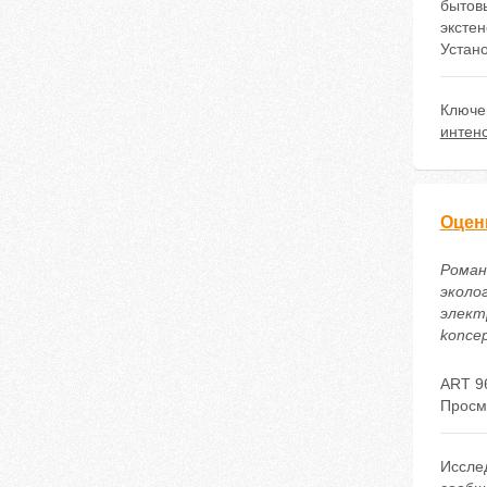
бытовы
экстен
Устано
Ключе
интен
Оцен
Романо
эколо
электр
koncep
ART 9
Просм
Иссле