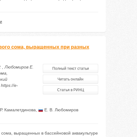
и
евого сома, выращенных при разных
. , Любомиров Е.
Полный текст статьи
ома,
ский
Читать онлайн
ttps://e-
Статья в РИНЦ
Р. Камалетдинова
,
Е. В. Любомиров
 сома, выращенных в бассейновой аквакультуре