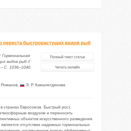
го нереста быстрорастущих видов рыб
Р. Гормональная
Полный текст статьи
х видов рыб //
– С. 1036–1040.
Читать онлайн
. Романов
,
Э. Р. Камалетдинова
в странах Евросоюза. Быстрый рост,
 атмосферным воздухом и переносить
пективных объектов искусственного разведения
и является отсутствие надежных гормональных
следование, посвященное поиску эффективных