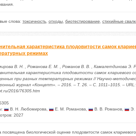
ования.
вые слова:
токсичность
,
отходы
,
биотестирование
,
стихийные свалк
нительная характеристика плодовитости самок клари
ературных режимах
рова В. Н. , Романова Е. М. , Романов В. В. , Камалетдинова Э. Р
авнительная характеристика плодовитости самок клариевого с
енных при разных температурных режимах // Научно-методиче
онный журнал «Концепт». – 2016. – Т. 26. – С. 1011–1015. – URL: h
t.ru/2016/76305.htm
6305
ы:
В. Н. Любомирова
,
Е. М. Романова
,
В. В. Романов
,
Э. 
отров: 2027
а посвящена биологической оценке плодовитости самок клариевого