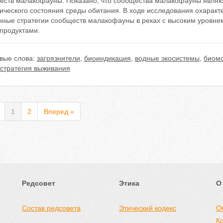
еств малакофауны. Показано, что сообщества малакофауны явля
ического состояния среды обитания. В ходе исследования охаракте
нные стратегии сообществ малакофауны в реках с высоким уровне
продуктами.
вые слова:
загрязнители
,
биоиндикация
,
водные экосистемы
,
биомо
стратегия выживания
1
2
Вперед »
Редсовет
Этика
О
Состав редсовета
Этический кодекс
О
К