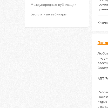
гормон
Международные публикации
сравн
Бесплатные вебинары
Ключе
Экол
Любоми
терри
электр
koncep
ART 7
Работ
Показ
отдых 
отход