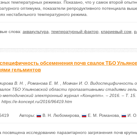
зных температурных режимах. Показано, что у самок второй опытн
атурного оптимума, показатели репродуктивного потенциала выше,
иях нестабильного температурного режима.
вые слова:
аквакультура
,
температурный фактор
,
клариевый сом
,
р
специфичность обсеменения почв свалок ТБО Ульяно
иями гельминтов
ирова В. Н. , Романова Е. М. , Мовчан И. О. Видоспецифичность 
свалок ТБО Ульяновской области пропагативными стадиями гель
о-методический электронный журнал «Концепт». – 2016. – Т. 15. 
 https://e-koncept.ru/2016/96419.htm
6419
Авторы:
В. Н. Любомирова
,
Е. М. Романова
,
И. О
а посвящена исследованию паразитарного загрязнения почв крупн