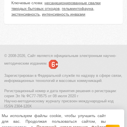
Ключевые слова:
несанкционированные свалки
твердых бытовых отходов
,
гельминтофауна
,
экстенсивность
,
интенсивность инвазии
© 2008-2026, Сайт является
официальным электронным
научно-
методическим изданием.
Зарегистрирован в Федеральной службе по надзору в сфере связи,
информационных технологий и массовых коммуникаций.
Регистрационный номер и дата принятия решения о регистрации:
серия Эл № ФС77-78575 от 08 июля 2020 г
Научно-методическому журналу присвоен международный код
ISSN 2304-120X
Мы используем файлы cookie, чтобы улучшить сайт
МЦИТО
|
Школьные олимпиады и онлайн конкурсы для детей
|
для вас. Продолжая пользоваться сайтом, вы
Политика использования файлов cookie
|
Политика обработки и
защиты персональных данных