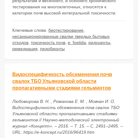
результатам и весеннего, и осеннего хронического
тестирования на многоклеточных, относятся к
категории почв высокой интегральной токсичности.
Ключевые слова:
биотестирование
,
несанкционированные свалки твердых бытовых
отходов
,
токсичность почв
,
e. foetida
,
редуценты
,
ремедиация
,
педобионты
Видоспецифичность обсеменения почв
свалок ТБО Ульяновской области
пропагативными стадиями гельминтов
Любомирова В. Н. , Романова Е. М. , Мовчан И. О.
Видоспецифичность обсеменения почв свалок ТБО
Ульяновской области пропагативными стадиями
гельминтов // Научно-методический электронный
журнал «Концепт». – 2016. – Т. 15. – С. 2491–2495. –
URL: https://e-koncept.ru/2016/96419.htm