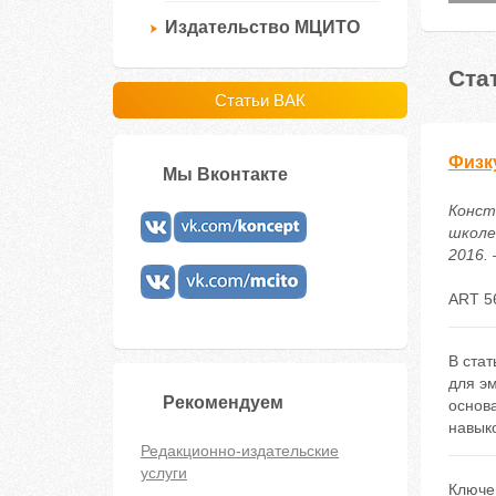
Издательство МЦИТО
Ста
Статьи ВАК
Физк
Мы Вконтакте
Конст
школе
2016. 
ART 5
В стат
для э
Рекомендуем
основ
навык
Редакционно-издательские
услуги
Ключе