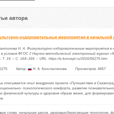
тьи автора
ультурно-оздоровительные мероприятия в начальной 
антинова Н. А. Физкультурно-оздоровительные мероприятия в 
 в условия ФГОС // Научно-методический электронный журнал «К
– Т. 19. – С. 164–169. – URL: https://e-koncept.ru/2016/56275.htm
6275
Автор:
Н. А. Константинова
Просмотров: 4857
ье описывается опыт внедрения проекта «Путешествие в Сказкогра
моционально- психологического комфорта, развитие познавательно
ах физической культуры и здоровом образе жизни, для формирова
ов.
вые слова:
начальная школа
,
здоровьесберегающие технологии
,
ф