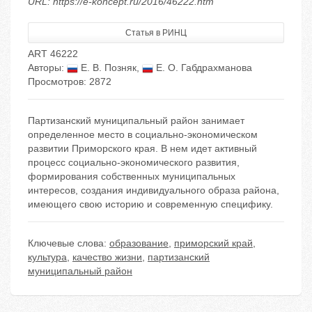
URL: https://e-koncept.ru/2016/46222.htm
Статья в РИНЦ
ART 46222
Авторы:
Е. В. Позняк
,
Е. О. Габдрахманова
Просмотров: 2872
Партизанский муниципальный район занимает
определенное место в социально-экономическом
развитии Приморского края. В нем идет активный
процесс социально-экономического развития,
формирования собственных муниципальных
интересов, создания индивидуального образа района,
имеющего свою историю и современную специфику.
Ключевые слова:
образование
,
приморский край
,
культура
,
качество жизни
,
партизанский
муниципальный район