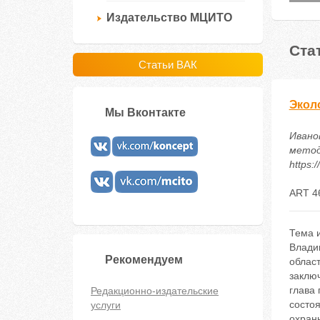
Издательство МЦИТО
Ста
Статьи ВАК
Экол
Мы Вконтакте
Иванов
методи
https:
ART 4
Тема 
Влади
Рекомендуем
област
заклю
глава
Редакционно-издательские
состоя
услуги
охран