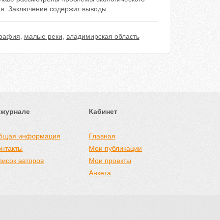
ия. Заключение содержит выводы.
графия
,
малые реки
,
владимирская область
 журнале
Кабинет
бщая информация
Главная
онтакты
Мои публикации
писок авторов
Мои проекты
Анкета