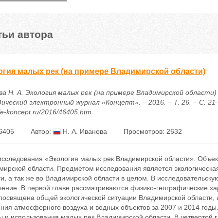
тьи автора
огия малых рек (на примере Владимирской области)
а Н. А. Экология малых рек (на примере Владимирской области) 
ческий электронный журнал «Концепт». – 2016. – Т. 26. – С. 21–
//e-koncept.ru/2016/46405.htm
6405
Автор:
Н. А. Иванова
Просмотров: 2632
исследования «Экология малых рек Владимирской области». Объек
мирской области. Предметом исследования является экологическа
и, а так же во Владимирской области в целом. В исследовательску
чение. В первой главе рассматриваются физико-географические ха
 посвящена общей экологической ситуации Владимирской области, 
ния атмосферного воздуха и водных объектов за 2007 и 2014 годы
ы и использования малых рек Владимирской области. В четвертой 