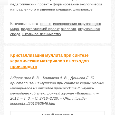
педагогический проект – формирование экологически
направленного мышления младших школьников.
Ключевые слова:
проект
,
исследование окружающего
мира
,
педагогический проект
,
экология
,
окружающая
среда
,
школьное лесничество
Кристаллизация муллита при синтезе
керамических материалов из отходов
производств
Абдрахимов В. З. , Колпаков А. В. , Денисов Д. Ю.
Кристаллизация муллита при синтезе керамических
материалов из отходов производств // Научно-
методический электронный журнал «Концепт». –
2013. – Т. 3. – С. 2716–2720. – URL: https://e-
koncept.ru/2013/53546.htm