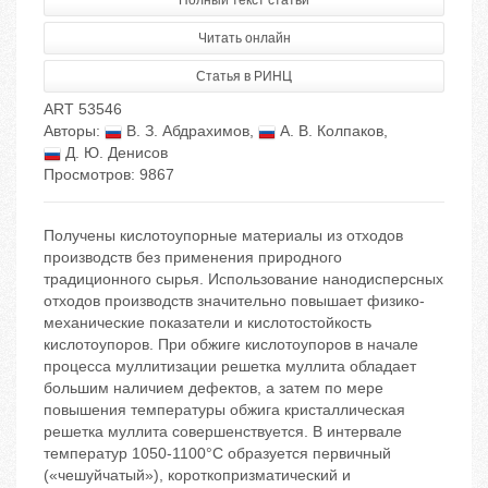
Полный текст статьи
Читать онлайн
Статья в РИНЦ
ART 53546
Авторы:
В. З. Абдрахимов
,
А. В. Колпаков
,
Д. Ю. Денисов
Просмотров: 9867
Получены кислотоупорные материалы из отходов
производств без применения природного
традиционного сырья. Использование нанодисперсных
отходов производств значительно повышает физико-
механические показатели и кислотостойкость
кислотоупоров. При обжиге кислотоупоров в начале
процесса муллитизации решетка муллита обладает
большим наличием дефектов, а затем по мере
повышения температуры обжига кристаллическая
решетка муллита совершенствуется. В интервале
температур 1050-1100°С образуется первичный
(«чешуйчатый»), короткопризматический и