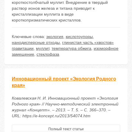
короткостолбчатый муллит. Внедрение в твердый
раствор ионов железа и титана приводит к
кристаллизации муллита в виде
короткопризматических кристаллов.
Ключевые слова:
экология
,
кислотоупоры
,
нанодисперсные отходы
,
глинистая часть «хвостов»
гравитации
,
муллит
,
температура обжига
,
изоморфное
замещение
,
стеклофаза
Инновационный проект «Экология Родного
края»
Ковалевская Н. И. Инновационный проект «Экология
Родного края» // Научно-методический электронный
журнал «Концепт». – 2013. – Т. 5. – С. 366–370. –
URL: https://e-koncept.ru/2013/54074.htm
Полный текст статьи