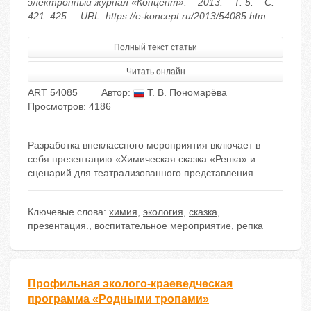
электронный журнал «Концепт». – 2013. – Т. 5. – С.
421–425. – URL: https://e-koncept.ru/2013/54085.htm
Полный текст статьи
Читать онлайн
ART 54085
Автор:
Т. В. Пономарёва
Просмотров: 4186
Разработка внеклассного мероприятия включает в
себя презентацию «Химическая сказка «Репка» и
сценарий для театрализованного представления.
Ключевые слова:
химия
,
экология
,
сказка
,
презентация.
,
воспитательное мероприятие
,
репка
Профильная эколого-краеведческая
программа «Родными тропами»