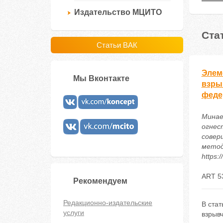
Издательство МЦИТО
Ста
Статьи ВАК
Элем
Мы Вконтакте
взры
феде
Минае
огнес
совер
метод
https:
ART 5
Рекомендуем
Редакционно-издательские
В ста
услуги
взрыв