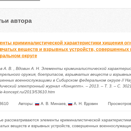
тьи автора
енты криминалистической характеристики хищения огн
вчатых веществ и взрывных устройств, совершенных
ральном округе
в А. В. , Вдовин А. Н. Элементы криминалистической характери
трельного оружия, боеприпасов, взрывчатых веществ и взрывны
шенных военнослужащими в Сибирском федеральном округе // На
ический электронный журнал «Концепт». – 2013. – Т. 3. – С. 302
//e-koncept.ru/2013/53610.htm
3610
Авторы:
А. В. Минаев
,
А. Н. Вдовин
Просмотров
тье рассматриваются элементы криминалистической характеристики
чатых веществ и взрывных устройств, совершенных военнослужащ