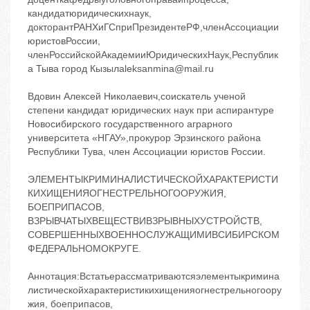
кандидатюридическихнаук,
докторантРАНХиГСприПрезидентеРФ,членАссоциации
юристовРоссии,
членРоссийскойАкадемииЮридическихНаук,Республик
а Тыва город Кызылaleksanmina@mail.ru
Вдовин Алексей Николаевич,соискатель ученой
степени кандидат юридических наук при аспирантуре
Новосибирского государственного аграрного
университета «НГАУ»,прокурор Эрзинского района
Республики Тува, член Ассоциации юристов России.
ЭЛЕМЕНТЫКРИМИНАЛИСТИЧЕСКОЙХАРАКТЕРИСТИ
КИХИЩЕНИЯОГНЕСТРЕЛЬНОГООРУЖИЯ,
БОЕПРИПАСОВ,
ВЗРЫВЧАТЫХВЕЩЕСТВИВЗРЫВНЫХУСТРОЙСТВ,
СОВЕРШЕННЫХВОЕННОСЛУЖАЩИМИВСИБИРСКОМ
ФЕДЕРАЛЬНОМОКРУГЕ.
Аннотация:Встатьерассматриваютсяэлементыкримина
листическойхарактеристикихищенияогнестрельногоору
жия, боеприпасов,