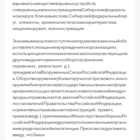
взрывчатыхвеществивзрывныхустройств,
совершенныхвоеннослужащимивСибирскомфедераль
номокруге.Ключевыеслова:Сибирскийфедеральныйокр
уг; элементы, криминалистическаяхарактеристика;
хищениеоружия; военнослужащие.
Значимымканаломпоступленияоружиявнезаконныйобо
ротявляетсяхищениевучрежденияхиорганизациях,
использующихегопоназначениюзаконноиучаствующихв
другихвидахегозаконногооборота(хранении,
перевозках, ремонтахит. д.),
преждевсеговВооруженныхСилахРоссийскойФедераци
и.Оборотвооружения(боевогоручногострелкового,иного
оружияибоеприпасов)вгосударственныхвоинскихформ
ированияхосуществляетсянаосновеположениймеждун
ародныхправовыхактов,законовРоссийскойФедерации,
постановленийПравительстваРоссийскойФедерации,
нормативныхправовыхактов(инструкций, правил,
приказовидр.),принимаемыхМинистерствомобороныРо
ссийскойФедерацииидругимиуполномоченнымиоргана
мивпределахсвоейкомпетенции.Приэтомследуетиметь
ввиду, чтоЗакон