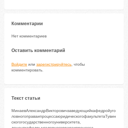
Комментарии
Нет комментариев
Оставить комментарий
Войдите
или
зарегистрируйтесь
, чтобы
комментировать.
Текст статьи
МинаевАлександрВикторовичзаведующийкафедройуго
ловногоправаипроцессаюридическогофакультетаТувин
скогогосударственногоуниверситета,
доценткафедрыуголовногоправаипроцесса,