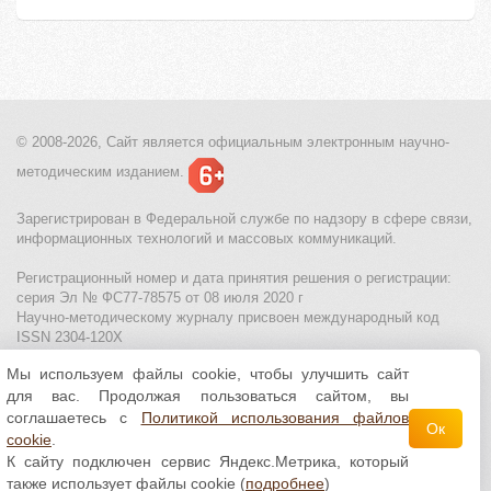
© 2008-2026, Сайт является
официальным электронным
научно-
методическим изданием.
Зарегистрирован в Федеральной службе по надзору в сфере связи,
информационных технологий и массовых коммуникаций.
Регистрационный номер и дата принятия решения о регистрации:
серия Эл № ФС77-78575 от 08 июля 2020 г
Научно-методическому журналу присвоен международный код
ISSN 2304-120X
Мы используем файлы cookie, чтобы улучшить сайт
МЦИТО
|
Школьные олимпиады и онлайн конкурсы для детей
|
для вас. Продолжая пользоваться сайтом, вы
Политика использования файлов cookie
|
Политика обработки и
защиты персональных данных
соглашаетесь с
Политикой использования файлов
Ок
cookie
.
Все материалы доступны по
лицензии Creative
К сайту подключен сервис Яндекс.Метрика, который
Commons С указанием авторства 4.0 Всемирная
.
также использует файлы cookie (
подробнее
)