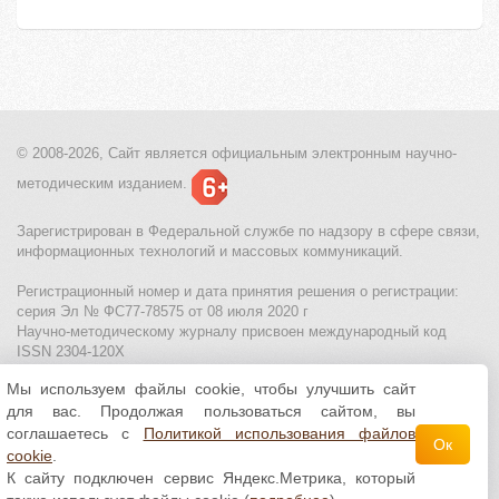
© 2008-2026, Сайт является
официальным электронным
научно-
методическим изданием.
Зарегистрирован в Федеральной службе по надзору в сфере связи,
информационных технологий и массовых коммуникаций.
Регистрационный номер и дата принятия решения о регистрации:
серия Эл № ФС77-78575 от 08 июля 2020 г
Научно-методическому журналу присвоен международный код
ISSN 2304-120X
Мы используем файлы cookie, чтобы улучшить сайт
МЦИТО
|
Школьные олимпиады и онлайн конкурсы для детей
|
для вас. Продолжая пользоваться сайтом, вы
Политика использования файлов cookie
|
Политика обработки и
защиты персональных данных
соглашаетесь с
Политикой использования файлов
Ок
cookie
.
Все материалы доступны по
лицензии Creative
К сайту подключен сервис Яндекс.Метрика, который
Commons С указанием авторства 4.0 Всемирная
.