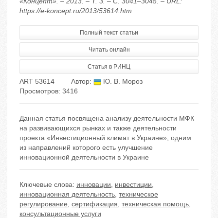
«Концепт». – 2013. – Т. 3. – С. 3041–3045. – URL:
https://e-koncept.ru/2013/53614.htm
Полный текст статьи
Читать онлайн
Статья в РИНЦ
ART 53614
Автор:
Ю. В. Мороз
Просмотров: 3416
Данная статья посвящена анализу деятельности МФК
на развивающихся рынках и также деятельности
проекта «Инвестиционный климат в Украине», одним
из направлений которого есть улучшение
инновационной деятельности в Украине
Ключевые слова:
инновации
,
инвестиции
,
инновационная деятельность
,
техническое
регулирование
,
сертификация
,
техническая помощь
,
консультационные услуги