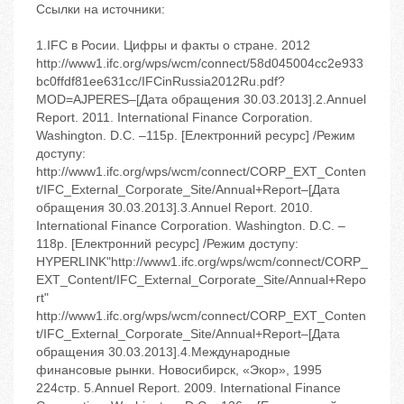
Ссылки на источники:
1.IFC в Росии. Цифры и факты о стране. 2012
http://www1.ifc.org/wps/wcm/connect/58d045004cc2e933
bc0ffdf81ee631cc/IFCinRussia2012Ru.pdf?
MOD=AJPERES–[Дата обращения 30.03.2013].2.Annuel
Report. 2011. International Finance Corporation.
Washington. D.C. –115p. [Електронний ресурс] /Режим
доступу:
http://www1.ifc.org/wps/wcm/connect/CORP_EXT_Conten
t/IFC_External_Corporate_Site/Annual+Report–[Дата
обращения 30.03.2013].3.Annuel Report. 2010.
International Finance Corporation. Washington. D.C. –
118p. [Електронний ресурс] /Режим доступу:
HYPERLINK"http://www1.ifc.org/wps/wcm/connect/CORP_
EXT_Content/IFC_External_Corporate_Site/Annual+Repo
rt"
http://www1.ifc.org/wps/wcm/connect/CORP_EXT_Conten
t/IFC_External_Corporate_Site/Annual+Report–[Дата
обращения 30.03.2013].4.Международные
финансовые рынки. Новосибирск, «Экор», 1995
224стр. 5.Annuel Report. 2009. International Finance