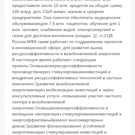
предоставили около 10 млн. кредитов на общую сумму
140 млрд. дол. США микро, малым и средним
предприятиям. Они помогли обеспечить медицинское
обслуживаниедля 7,5 млн. пациентов, обучение для 1
млн. человек; снабжение водой, электроэнергией и
газом для десятков миллионов граждан. [2, ст.21]В
России,МФК также работает по поддержанию проектов
в инновационной сфере, для развития рынка
ресурсоэффективности и возобновляемой энергетики.
В настоящее время,работают следующие
проекты:повышениересурсоэффективности
производствачерез стимулированиеинвестиций и
внедрение ресурсоэффективных технологий в частных
компаниях;развитие возобновляемой
энергетикичерез мобилизацию инвестиций и через
консультативные услуги –повышению участия частного
сектора в возобновляемой
энергетике;повышениеэнергоэффективности в
жилищном секторечерез стимулированиеинвестиций в
энергоэффективныйремонт многоквартирных
домов;развитие финансирования устойчивой
энергетикичерез стимулирование инвестиций в