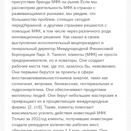
присутствие бренда МФК на рынке.Если мы
рассмотрим деятельность МФК в странах с
развивающимися рынками, мы увидим, что
большинство проблем, стоящих сегодня
передУкраиной, и другими странами решаются с
помощью МФК, в том числе через различного рода
инновационные решения. Как сказал в своем
выступлении исполнительный вицепрезидент и
генеральный директор Международной Финансовой
Корпорации Ларс Х. Танелл, клиенты (МФК) не просто
предприниматели, но и новаторы. Они создают
рабочие места там, где это, казалось бы, невозможно.
Они первыми берутся за проекты в сфере
восстанавливаемыхисточников энергии, таких как
солнечная, ветровая, биомассная, геотермальная и
гидроэнергетика. Они обеспечивают продуктами
миллионы людей. Они берут небольшие мастерские и
превращают их в процветающие международные
фирмы. [2, ст.6]. Также, клиенты помогают
максимально усилить действия инвестиций МФК.
Только за 2011год клиенты, получившие инвестиции
создали рекордное количество рабочих мест,
обеспечив занятость почти 2,4 млн. человек. Они