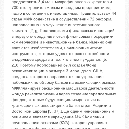
предоставить 3,4 млн. микрофинансовых кредитов и
700 тыс. кредитов малым и средним предприятиям,
часто в сочетании с инвестициями. Правительствам 44
стран МФК содействие в осуществлении 72 реформ,
направленных на улучшение инвестиционного
климата. [2, g].Поставщиками финансовых инноваций
в первую очередь являются финансовые посредники
коммерческие и инвестиционные банки. Именно они
являются изобретателями, начинающимитакие
инструменты, которые удовлетворяют потребности
владельцев средств и тех, кто в них нуждается. [5,
218]Поэтому Корпорацией был создан Фонд
рекапитализации в размере 3 млрд. долл. США,
средства которого направляются на укрепление
небольших по объему банков на возникающих рынках.
МФКпланирует расширение масштабов деятельности
Фонда рекапитализации через созданиепараллельных
фондов, которые будут специализироваться на
краткосрочных инвестициях в банки стран Африки и
Восточной Европы [5, 37].Еще одним инновационным
решением является учреждение МФК Компании
поуправлению активами (КУА), которая управляет
средствами фондов государственного имущества,