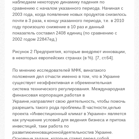
наблюдаем некоторую динамику падения по
сравнению с началом указанного периода. Начиная с
2003 года, когда появление новых продуктов снизилось
почти в 3 раза, к концу указанного периода, т.е. в 2010
году произошло снижение в 10 раз и данный
показатель составил 2408 единиц (по сравнению с
2002 годом 22847ед.)
Рисунок 2 Предприятия, которые внедряют инновации,
в некоторых европейских странах (в %). [7, ст.64].
По мнению исследователей МФК, винатакого
положения дел отчасти именно в том, что в Украине
существует неэффективная и обременительная
система технического регулирования. Международная
финансовая корпорация,работая в
Украине,направляет свою деятельность, чтобы помочь
разрешить такого рода проблемы.В частности,целью
проекта «Инвестиционный климат в Украине» является
как улучшение условий для ведения бизнеса и притока
инвестиций, таки работа по
развитиюинновационнойдеятельностив Украине.
Основные задачи, которые ставит перед собой