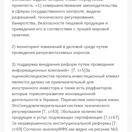
проектесть: «1) совершенствование законодательства
в сферах государственного контроля, выдачи
разрешений, технического регулирования,
банкротства, безопасности пищевой продукции и
приведения его в соответствие с лучшей мировой
практики;
2) мониторинг изменений в деловой среде путем
проведения репрезентативных опросов;
3) поддержка внедрения реформ путем проведения
информационных компаний». [7, ст.5]За
оценкойспециалистов проекта,инвестиционный климат
является далеко не привлекательный для
иностранного инвестора и также есть рядфакторов,
которые тормозятразвитие инновационной
деятельности в Украине. Перечислим некоторые изних.
Этонеудовлетворительная система технического
регулирования [7, ст.63], большое количество
продукции и услуг, подлежащих сертификации [7,ст.67],
и незавершенность институциональной реформы [7,
ст.69].Согласно анализуМФК,как видно на рисунке №3,