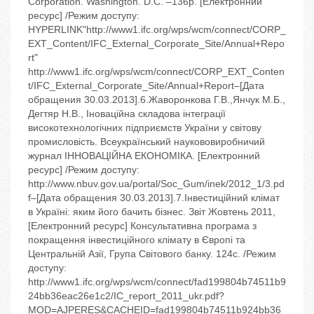
Corporation. Washington. D.C. –136p. [Електронний
ресурс] /Режим доступу:
HYPERLINK"http://www1.ifc.org/wps/wcm/connect/CORP_
EXT_Content/IFC_External_Corporate_Site/Annual+Repo
rt"
http://www1.ifc.org/wps/wcm/connect/CORP_EXT_Conten
t/IFC_External_Corporate_Site/Annual+Report–[Дата
обращения 30.03.2013].6.Жаворонкова Г.В.,Янчук М.Б.,
Дегтяр Н.В., Іноваційна складова інтеграції
високотехнологічних підприємств України у світову
промисловість. Всеукраїнський наукововиробничий
журнал ІННОВАЦІЙНА ЕКОНОМІКА. [Електронний
ресурс] /Режим доступу:
http://www.nbuv.gov.ua/portal/Soc_Gum/inek/2012_1/3.pd
f–[Дата обращения 30.03.2013].7.Інвестиційний клімат
в Україні: яким його бачить бізнес. Звіт Жовтень 2011,
[Електронний ресурс] Консультативна програма з
покращення інвестиційного клімату в Європі та
Центральній Азії, Група Світового банку. 124с. /Режим
доступу:
http://www1.ifc.org/wps/wcm/connect/fad199804b74511b9
24bb36eac26e1c2/IC_report_2011_ukr.pdf?
MOD=AJPERES&CACHEID=fad199804b74511b924bb36