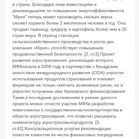
в стране. Благодаря этим инвестициям и
рекомендациям по повышению энергоэффективности
"Мрия" теперь может производить сколько зерна
сможет кормить более 2 миллионов человек в год. Она
продает пшеницу, кукурузу и картофель более чем в 20
стран мира. В период стагнации
сельскохозяйственного производства и роста цен
компания «Мрия» способствует повышению
продовольственной безопасности. [2, ст.3].Проект
развития агрострахования, реализацию которого
МФКначала в 2008 году в партнерстве с Канадским
агентством международного развития (CIDA) упростит
использование продуктов страхования и поможет
фермерам не только смягчить возможные риски, но и
упростит получение ими банковского финансирования.
Также,к последним достижениям в рамках данного
проекта можно отнести участие МФКв разработке
новогозакона о государственночастномпартнерства в
области агрострахования, что позволит расширить
номенклатуру агростраховыхпродуктов. [3,
ст.42].Консультационные услугии рекомендации
помогли клиентам из числа финансовых посредников