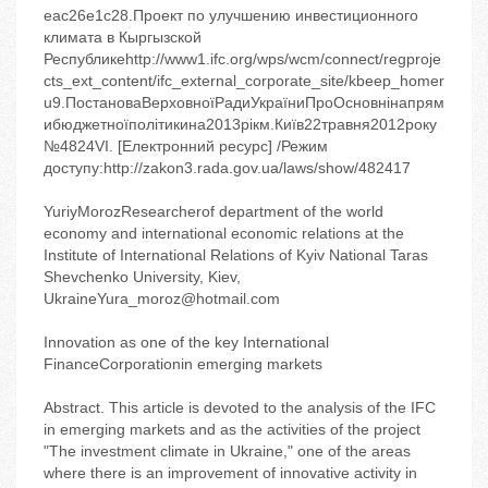
eac26e1c28.Проект по улучшению инвестиционного
климата в Кыргызской
Республикеhttp://www1.ifc.org/wps/wcm/connect/regproje
cts_ext_content/ifc_external_corporate_site/kbeep_homer
u9.ПостановаВерховноїРадиУкраїниПроОсновнінапрям
ибюджетноїполітикина2013рікм.Київ22травня2012року
№4824VІ. [Електронний ресурс] /Режим
доступу:http://zakon3.rada.gov.ua/laws/show/482417
YuriyMorozResearcherof department of the world
economy and international economic relations at the
Institute of International Relations of Kyiv National Taras
Shevchenko University, Kiev,
UkraineYura_moroz@hotmail.com
Innovation as one of the key International
FinanceCorporationin emerging markets
Abstract. This article is devoted to the analysis of the IFC
in emerging markets and as the activities of the project
"The investment climate in Ukraine," one of the areas
where there is an improvement of innovative activity in