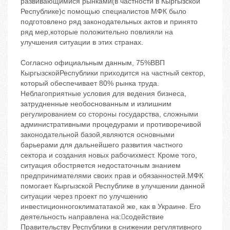
развивающимися рынками(в частности в Кыргызской
Республике)с помощью специалистов МФК было
подготовлено ряд законодательных актов и принято
ряд мер,которые положительно повлияли на
улучшения ситуации в этих странах.
Согласно официальным данным, 75%ВВП
КыргызскойРеспублики приходится на частный сектор,
который обеспечивает 80% рынка труда.
Неблагоприятные условия для ведения бизнеса,
затрудненные необоснованным и излишним
регулированием со стороны государства, сложными
административными процедурами и противоречивой
законодательной базой,являются основными
барьерами для дальнейшего развития частного
сектора и создания новых рабочихмест. Кроме того,
ситуация обостряется недостаточным знанием
предпринимателями своих прав и обязанностей.МФК
помогает Кыргызской Республике в улучшении данной
ситуации через проект по улучшению
инвестиционногоклимататакой же, как в Украине. Его
деятельность направлена на:содействие
Правительству Республики в снижении регулятивного