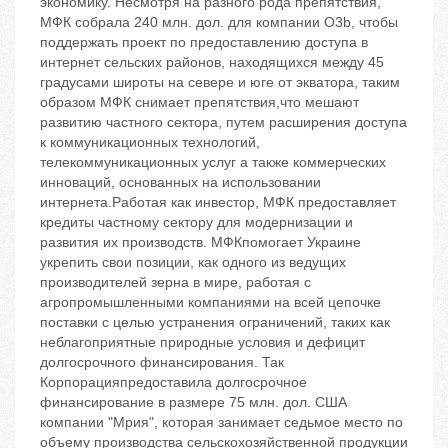
экономику. Несмотря на разного рода препятствия,
МФК собрала 240 млн. дол. для компании O3b, чтобы
поддержать проект по предоставлению доступа в
интернет сельских районов, находящихся между 45
градусами широты на севере и юге от экватора, таким
образом МФК снимает препятствия,что мешают
развитию частного сектора, путем расширения доступа
к коммуникационных технологий,
телекоммуникационных услуг а также коммерческих
инноваций, основанных на использовании
интернета.Работая как инвестор, МФК предоставляет
кредиты частному сектору для модернизации и
развития их производств. МФКпомогает Украине
укрепить свои позиции, как одного из ведущих
производителей зерна в мире, работая с
агропромышленными компаниями на всей цепочке
поставки с целью устранения ограничений, таких как
неблагоприятные природные условия и дефицит
долгосрочного финансирования. Так
Корпорацияпредоставила долгосрочное
финансирование в размере 75 млн. дол. США
компании "Мрия", которая занимает седьмое место по
объему производства сельскохозяйственной продукции