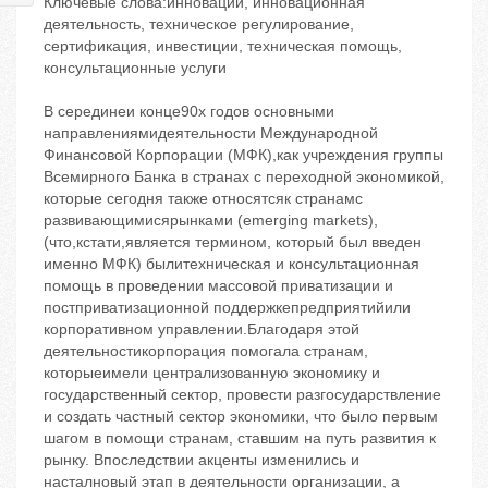
Ключевые слова:инновации, инновационная
деятельность, техническое регулирование,
сертификация, инвестиции, техническая помощь,
консультационные услуги
В сeрединеи конце90х годов основными
направлениямидеятельности Международной
Финансовой Корпорации (МФК),как учреждения группы
Всемирного Банка в странах с переходной экономикой,
которые сегодня также относятсяк странамс
развивающимисярынками (emerging markets),
(что,кстати,является термином, который был введен
именно МФК) былитехническая и консультационная
помощь в проведении массовой приватизации и
постприватизационной поддержкепредприятийили
корпоративном управлении.Благодаря этой
деятельностикорпорация помогала странам,
которыеимели централизованную экономику и
государственный сектор, провести разгосударствление
и создать частный сектор экономики, что было первым
шагом в помощи странам, ставшим на путь развития к
рынку. Впоследствии акценты изменились и
насталновый этап в деятельности организации, а