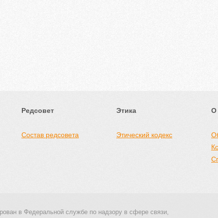
Редсовет
Этика
О
Состав редсовета
Этический кодекс
О
К
С
рован в Федеральной службе по надзору в сфере связи,