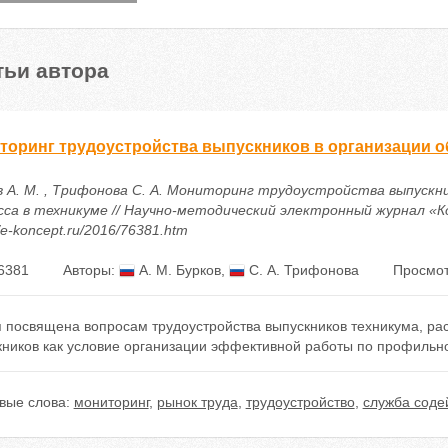
тьи автора
торинг трудоустройства выпускников в организации о
в А. М. , Трифонова С. А. Мониторинг трудоустройства выпускн
са в техникуме // Научно-методический электронный журнал «Конц
//e-koncept.ru/2016/76381.htm
6381
Авторы:
А. М. Бурков
,
С. А. Трифонова
Просмот
я посвящена вопросам трудоустройства выпускников техникума, ра
кников как условие организации эффективной работы по профильно
вые слова:
мониторинг
,
рынок труда
,
трудоустройство
,
служба соде