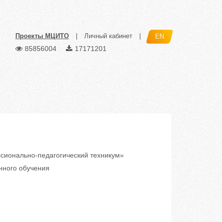
Проекты МЦИТО
|
Личный кабинет
|
EN
85856004
17171201
ионально-педагогический техникум»
нного обучения