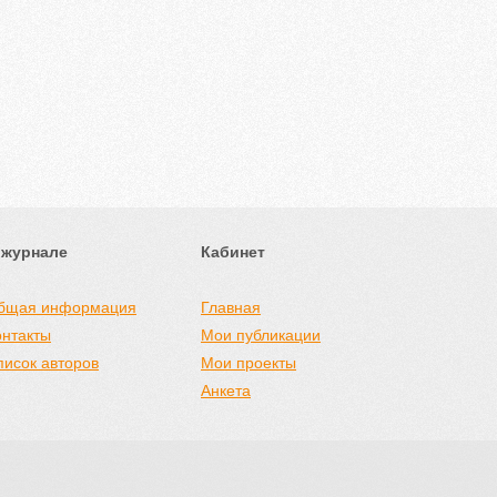
 журнале
Кабинет
бщая информация
Главная
онтакты
Мои публикации
писок авторов
Мои проекты
Анкета