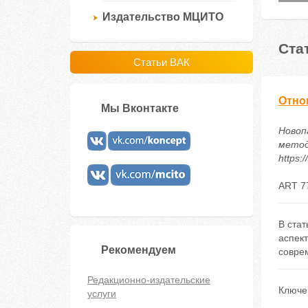
Издательство МЦИТО
Ста
Статьи ВАК
Отно
Мы Вконтакте
Новоп
методи
https:
ART 7
В ста
аспек
Рекомендуем
совре
Редакционно-издательские
Ключе
услуги