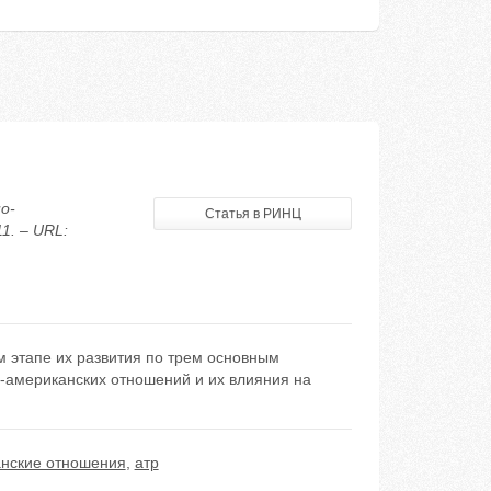
о-
Статья в РИНЦ
1. – URL:
 этапе их развития по трем основным
о-американских отношений и их влияния на
анские отношения
,
атр