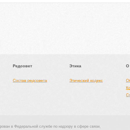
Редсовет
Этика
О
Состав редсовета
Этический кодекс
О
К
С
рован в Федеральной службе по надзору в сфере связи,