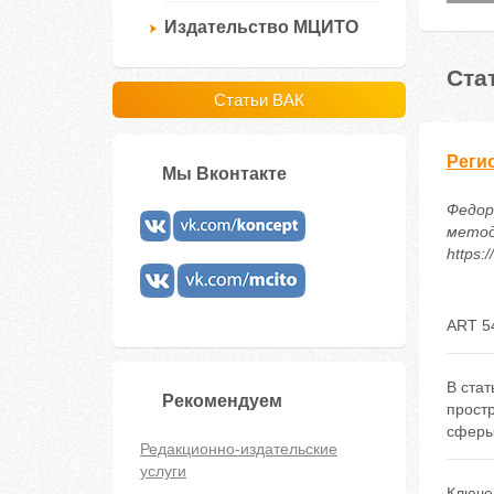
Издательство МЦИТО
Ста
Статьи ВАК
Реги
Мы Вконтакте
Федоро
методи
https:
ART 5
В стат
Рекомендуем
прост
сферы
Редакционно-издательские
услуги
Ключе