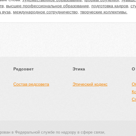
тв
,
высшее профессиональное образование
,
подготовка кадров
,
ст
 вуза
,
международное сотрудничество
,
творческие коллективы.
Редсовет
Этика
О
Состав редсовета
Этический кодекс
О
К
С
рован в Федеральной службе по надзору в сфере связи,