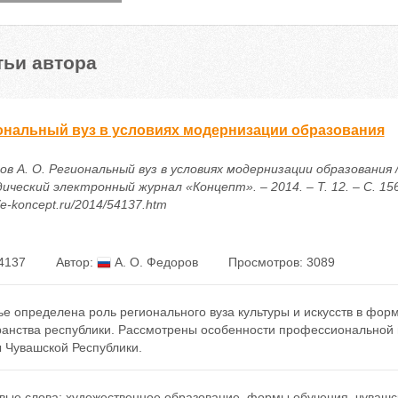
тьи автора
ональный вуз в условиях модернизации образования
в А. О. Региональный вуз в условиях модернизации образования /
ческий электронный журнал «Концепт». – 2014. – Т. 12. – С. 156
//e-koncept.ru/2014/54137.htm
4137
Автор:
А. О. Федоров
Просмотров: 3089
ье определена роль регионального вуза культуры и искусств в фор
ранства республики. Рассмотрены особенности профессиональной 
 Чувашской Республики.
вые слова:
художественное образование
,
формы обучения
,
чувашс