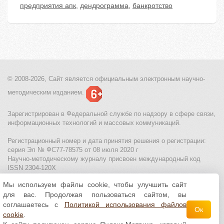
предприятия апк
,
дендрограмма
,
банкротство
© 2008-2026, Сайт является
официальным электронным
научно-
методическим изданием.
Зарегистрирован в Федеральной службе по надзору в сфере связи,
информационных технологий и массовых коммуникаций.
Регистрационный номер и дата принятия решения о регистрации:
серия Эл № ФС77-78575 от 08 июля 2020 г
Научно-методическому журналу присвоен международный код
ISSN 2304-120X
Мы используем файлы cookie, чтобы улучшить сайт
МЦИТО
|
Школьные олимпиады и онлайн конкурсы для детей
|
для вас. Продолжая пользоваться сайтом, вы
Политика использования файлов cookie
|
Политика обработки и
защиты персональных данных
соглашаетесь с
Политикой использования файлов
Ок
cookie
.
Все материалы доступны по
лицензии Creative