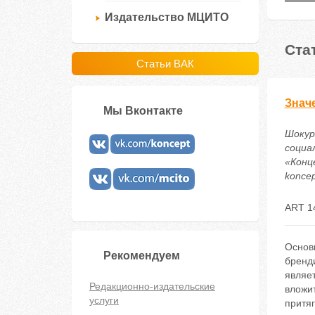
Издательство МЦИТО
Ста
Статьи ВАК
Знач
Мы Вконтакте
Шокур
социа
«Конце
koncep
ART 1
Основ
Рекомендуем
бренд
являе
Редакционно-издательские
вложи
услуги
притя