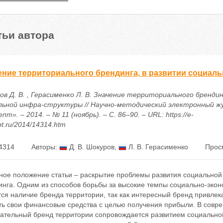
тьи автора
ение территориального брендинга, в развитии социал
ов Д. В. , Герасименко Л. В. Значение территориального брендин
льной инфра-структуры // Научно-методический электронный ж
пт». – 2014. – № 11 (ноябрь). – С. 86–90. – URL: https://e-
t.ru/2014/14314.htm
4314
Авторы:
Д. В. Шокуров
,
Л. В. Герасименко
Прос
ное положение статьи – раскрытие проблемы развития социально
инга. Одним из способов борьбы за высокие темпы социально-экон
тся наличие бренда территории, так как интересный бренд привле
ть свои финансовые средства с целью получения прибыли. В совр
гательный бренд территории сопровождается развитием социально