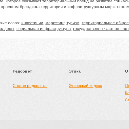
ие, которое оказывает территориальный бренд на развитие социал
 проектом брендинга территории и инфраструктурным маркетингом
вые слова:
инвестиции
,
маркетинг
,
туризм
,
территориальное общес
холдеры
,
социальная инфраструктура
,
государственно-частное пар
Редсовет
Этика
О
Состав редсовета
Этический кодекс
О
К
С