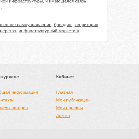
ьной инфраструктуры, и имеющаяся связь
.
твенное самоуправление
,
брендинг
,
территория
,
тнерство
,
инфраструктурный маркетинг
 журнале
Кабинет
бщая информация
Главная
онтакты
Мои публикации
писок авторов
Мои проекты
Анкета