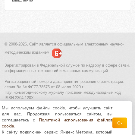
мышления
© 2008-2026, Сайт является
официальным электронным
научно-
методическим изданием.
Зарегистрирован в Федеральной службе по надзору в сфере связи,
информационных технологий и массовых коммуникаций.
Регистрационный номер и дата принятия решения о регистрации:
серия Эл № ФС77-78575 от 08 июля 2020 г
Научно-методическому журналу присвоен международный код
ISSN 2304-120X
Мы используем файлы cookie, чтобы улучшить сайт
МЦИТО
|
Школьные олимпиады и онлайн конкурсы для детей
|
для вас. Продолжая пользоваться сайтом, вы
Политика использования файлов cookie
|
Политика обработки и
защиты персональных данных
соглашаетесь с
Политикой использования файлов
Ок
cookie
.
Все материалы доступны по
лицензии Creative
К сайту подключен сервис Яндекс.Метрика, который