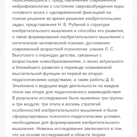
пересекающаяся с представлениями современной
нейрофизиологии о состоянии сверхвозбуждения коры
головного мозга с одновременной фиксацией на
поиске решения во время решения изобретательских
задач; представления Н. В. Рубиной о структуре
изобретательского мышления и способах его развития,
о связи формирования изобретательского мышления с
онтогенезом человеческой психики; достижения
современной возрастной психологии: учение Л. С.
Выготского о периодах детства, связанных с
возрастными новообразованиями, о зонах актуального
и ближайшего развития и переводе осваиваемой
мыслительной функции из первой во вторую
педагогическими средствами, а также работы Д. Б.
Эльконина о ведущем виде деятельности на каждом
этапе как опоре для педагогического взаимодействия.
В результате исследования было выявлено три группы
и три модуля, три этапа и восемь стратегий
особенностей изобретательского мышления и были
сформулированы психолого-педагогические условия,
необходимые для формирования изобретательского
мышления. Новизна исследования заключается в том,
что на основе исследований в области теории