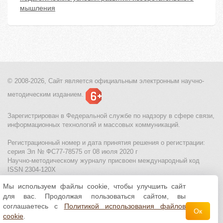
мышления
© 2008-2026, Сайт является
официальным электронным
научно-
методическим изданием.
Зарегистрирован в Федеральной службе по надзору в сфере связи,
информационных технологий и массовых коммуникаций.
Регистрационный номер и дата принятия решения о регистрации:
серия Эл № ФС77-78575 от 08 июля 2020 г
Научно-методическому журналу присвоен международный код
ISSN 2304-120X
Мы используем файлы cookie, чтобы улучшить сайт
МЦИТО
|
Школьные олимпиады и онлайн конкурсы для детей
|
для вас. Продолжая пользоваться сайтом, вы
Политика использования файлов cookie
|
Политика обработки и
защиты персональных данных
соглашаетесь с
Политикой использования файлов
Ок
cookie
.