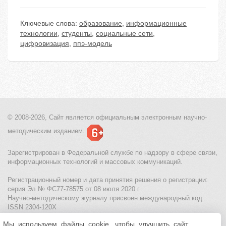
Ключевые слова:
образование
,
информационные
технологии
,
студенты
,
социальные сети
,
цифровизация
,
ппэ-модель
© 2008-2026, Сайт является
официальным электронным
научно-
методическим изданием.
Зарегистрирован в Федеральной службе по надзору в сфере связи,
информационных технологий и массовых коммуникаций.
Регистрационный номер и дата принятия решения о регистрации:
серия Эл № ФС77-78575 от 08 июля 2020 г
Научно-методическому журналу присвоен международный код
ISSN 2304-120X
Мы используем файлы cookie, чтобы улучшить сайт
МЦИТО
|
Школьные олимпиады и онлайн конкурсы для детей
|