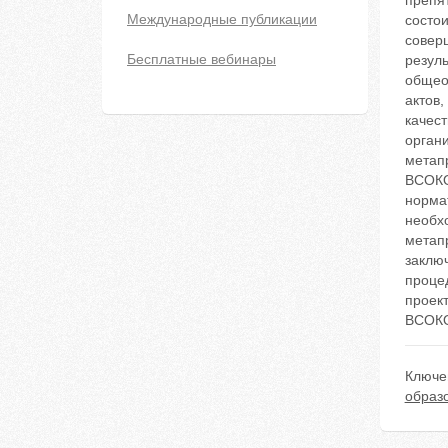
препя
Международные публикации
состо
совер
Бесплатные вебинары
резуль
общео
актов
качест
орган
метап
ВСОКО 
норма
необх
метап
заклю
проце
проек
ВСОКО
Ключе
образ