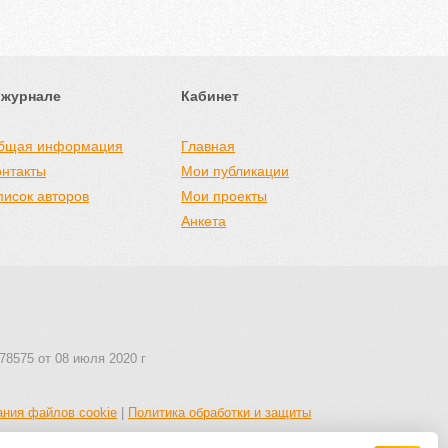
 журнале
Кабинет
бщая информация
Главная
онтакты
Мои публикации
писок авторов
Мои проекты
Анкета
78575 от 08 июля 2020 г
ания файлов cookie
|
Политика обработки и защиты