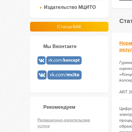
Издательство МЦИТО
Ста
Статьи ВАК
Норм
Мы Вконтакте
резу
Гурее
оценк
«Конце
koncep
ART 2
Рекомендуем
Цифро
элект
Редакционно-издательские
проце
услуги
образ