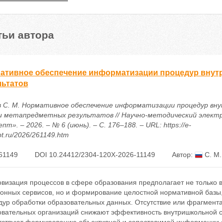
тьи автора
ативное обеспечение информатизации процедур внут
льтатов
в С. М. Нормативное обеспечение информатизации процедур вн
и метапредметных результатов // Научно-методический элект
пт». – 2026. – № 6 (июнь). – С. 176–188. – URL: https://e-
t.ru/2026/261149.htm
61149
DOI 10.24412/2304-120X-2026-11149
Автор:
С. М.
визация процессов в сфере образования предполагает не только
ронных сервисов, но и формирование целостной нормативной ба
дур обработки образовательных данных. Отсутствие или фрагмент
овательных организаций снижают эффективность внутришкольной с