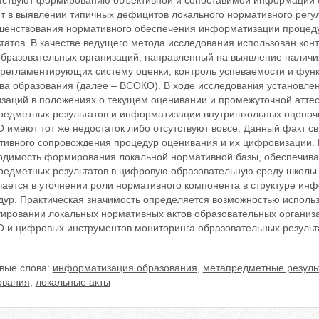
тствуют формированию объективной и сопоставимой информации о
ит в выявлении типичных дефицитов локального нормативного рег
шенствования нормативного обеспечения информатизации процед
татов. В качестве ведущего метода исследования использован кон
бразовательных организаций, направленный на выявление наличия
, регламентирующих систему оценки, контроль успеваемости и фу
ва образования (далее – ВСОКО). В ходе исследования установлен
изаций в положениях о текущем оценивании и промежуточной аттес
редметных результатов и информатизации внутришкольных оценоч
имеют тот же недостаток либо отсутствуют вовсе. Данный факт св
тивного сопровождения процедур оценивания и их цифровизации.
одимость формирования локальной нормативной базы, обеспечив
редметных результатов в цифровую образовательную среду школы.
чается в уточнении роли нормативного компонента в структуре и
дур. Практическая значимость определяется возможностью использ
тировании локальных нормативных актов образовательных организ
 и цифровых инструментов мониторинга образовательных результ
вые слова:
информатизация образования
,
метапредметные резуль
ования
,
локальные акты