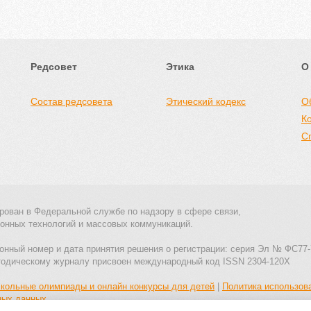
Редсовет
Этика
О
Состав редсовета
Этический кодекс
О
К
С
рован в Федеральной службе по надзору в сфере связи,
онных технологий и массовых коммуникаций.
онный номер и дата принятия решения о регистрации: серия Эл № ФС77-
тодическому журналу присвоен международный код ISSN 2304-120X
кольные олимпиады и онлайн конкурсы для детей
|
Политика использов
ных данных