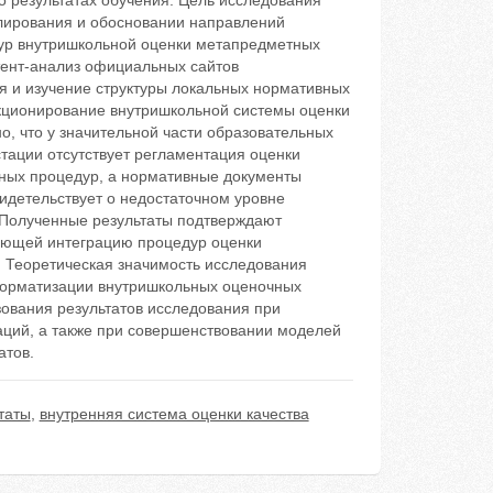
 результатах обучения. Цель исследования
улирования и обосновании направлений
ур внутришкольной оценки метапредметных
тент-анализ официальных сайтов
 и изучение структуры локальных нормативных
нкционирование внутришкольной системы оценки
о, что у значительной части образовательных
тации отсутствует регламентация оценки
ных процедур, а нормативные документы
идетельствует о недостаточном уровне
 Полученные результаты подтверждают
ающей интеграцию процедур оценки
 Теоретическая значимость исследования
нформатизации внутришкольных оценочных
ования результатов исследования при
аций, а также при совершенствовании моделей
атов.
таты
,
внутренняя система оценки качества