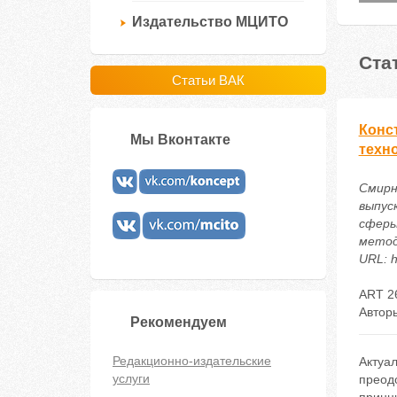
Издательство МЦИТО
Ста
Статьи ВАК
Конс
Мы Вконтакте
техн
Смирн
выпус
сферы
метод
URL: h
ART 2
Автор
Рекомендуем
Редакционно-издательские
Актуал
услуги
преод