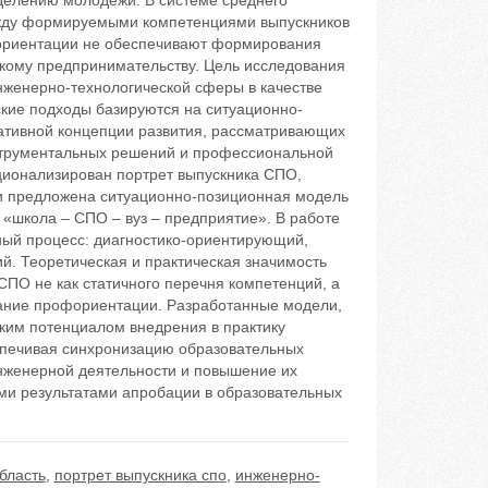
елению молодежи. В системе среднего
жду формируемыми компетенциями выпускников
ориентации не обеспечивают формирования
скому предпринимательству. Цель исследования
нженерно-технологической сферы в качестве
кие подходы базируются на ситуационно-
ативной концепции развития, рассматривающих
струментальных решений и профессиональной
ционализирован портрет выпускника СПО,
 и предложена ситуационно-позиционная модель
«школа – СПО – вуз – предприятие». В работе
ный процесс: диагностико-ориентирующий,
. Теоретическая и практическая значимость
СПО не как статичного перечня компетенций, а
ание профориентации. Разработанные модели,
ким потенциалом внедрения в практику
спечивая синхронизацию образовательных
нженерной деятельности и повышение их
ми результатами апробации в образовательных
бласть
,
портрет выпускника спо
,
инженерно-