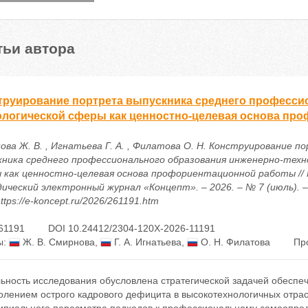
тьи автора
труирование портрета выпускника среднего професси
ологической сферы как ценностно-целевая основа пр
ова Ж. В. , Игнатьева Г. А. , Филатова О. Н. Конструирование 
кника среднего профессионального образования инженерно-техн
 как ценностно-целевая основа профориентационной работы // 
ический электронный журнал «Концепт». – 2026. – № 7 (июль). – 
ttps://e-koncept.ru/2026/261191.htm
61191
DOI 10.24412/2304-120X-2026-11191
ы:
Ж. В. Смирнова
,
Г. А. Игнатьева
,
О. Н. Филатова
Пр
ьность исследования обусловлена стратегической задачей обеспеч
олением острого кадрового дефицита в высокотехнологичных отра