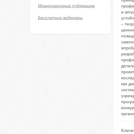
принц
Международные публикации
профе
и акт
Бесплатные вебинары
устой
– теор
ценно
позиц
самоо
апроб
разра
профо
детал
проек
исслед
как д
систе
учреж
прогр
конку
орган
Ключе