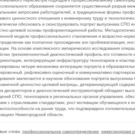
ипиального пересмотра подходов к профессиональному самоопред
ссионального образования сохраняется существенный разрыв ме
уальными запросами работодателей, а традиционные формы проф
чивого ценностного отношения к инженерному труду и технологиче
етически обосновать и сконструировать портрет выпускника СПО и
стно-целевой основы профориентационной работы. Методологичес
ионной модели профессионального становления и возрастно-норм
пределение как поэтапное прохождение зон проблематизации, ин
ации. На основе комплексного эмпирического исследования опера
ботан трехкомпонентный диагностический профиль его готовности
риентации, интегрирующая инфраструктуру технопарков и кластер 
изированы четыре механизма интеграции портрета в образователь
тировочный, рефлексивно-оценочный и коммуникативно-партнерский
ования заключается в научном обосновании портрета выпускника 
инамичной ценностно-целевой матрицы, детерминирующей содерж
ма дескрипторов и диагностический инструментарий обладают высо
дений СПО, технопарков и региональных органов управления, обе
амм с отраслевыми стандартами, рост мотивации обучающихся к и
рентоспособности на рынке труда, что подтверждено положительны
изациях Нижегородской области.
вые слова:
профессиональное самоопределение
,
нижегородская о