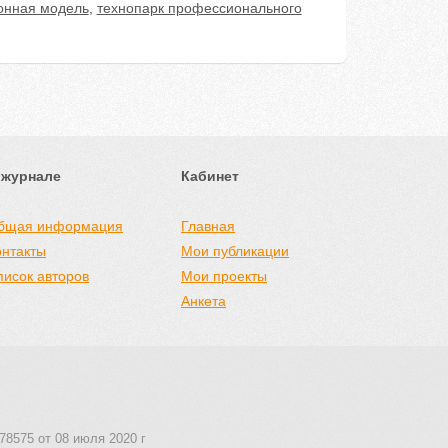
онная модель
,
технопарк профессионального
 журнале
Кабинет
бщая информация
Главная
онтакты
Мои публикации
писок авторов
Мои проекты
Анкета
78575 от 08 июля 2020 г