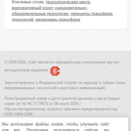
Ключевые слова:
технологическая карта
,
корпоративный спорт
,
оздоровительно-
образовательные технологии
,
принципы трансфера
технологий
,
механизмы трансфера
© 2008-2026, Сайт является
официальным электронным
научно-
методическим изданием.
Зарегистрирован в Федеральной службе по надзору в сфере связи,
информационных технологий и массовых коммуникаций.
Регистрационный номер и дата принятия решения о регистрации:
серия Эл № ФС77-78575 от 08 июля 2020 г
Научно-методическому журналу присвоен международный код
ISSN 2304-120X
Мы используем файлы cookie, чтобы улучшить сайт
МЦИТО
|
Школьные олимпиады и онлайн конкурсы для детей
|
для вас. Продолжая пользоваться сайтом, вы
Политика использования файлов cookie
|
Политика обработки и