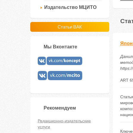
Издательство МЦИТО
Ста
Статьи ВАК
Япон
Мы Вконтакте
Данило
методи
https:
ART 6
Стать
мирово
Рекомендуем
композ
национ
Редакционно-издательские
услуги
Ключе