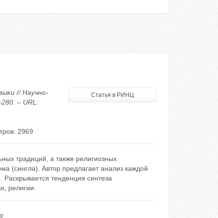
ыки // Научно-
Статья в РИНЦ
280. – URL:
тров: 2969
ьных традиций, а также религиозных
ма (сингла). Автор предлагает анализ каждой
м. Раскрывается тенденция синтеза
и, религии.
о