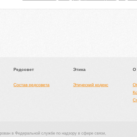
Редсовет
Этика
О
Состав редсовета
Этический кодекс
О
К
С
рован в Федеральной службе по надзору в сфере связи,