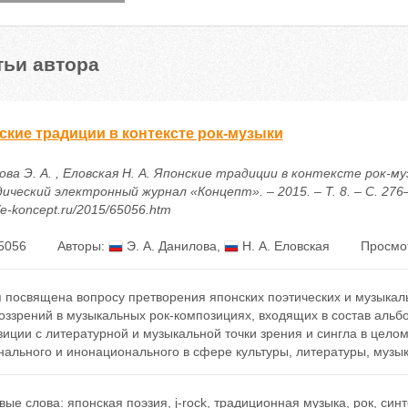
тьи автора
ские традиции в контексте рок-музыки
ва Э. А. , Еловская Н. А. Японские традиции в контексте рок-муз
ческий электронный журнал «Концепт». – 2015. – Т. 8. – С. 276–
//e-koncept.ru/2015/65056.htm
5056
Авторы:
Э. А. Данилова
,
Н. А. Еловская
Просмо
я посвящена вопросу претворения японских поэтических и музыкал
ззрений в музыкальных рок-композициях, входящих в состав альбо
иции с литературной и музыкальной точки зрения и сингла в цело
ального и инонационального в сфере культуры, литературы, музык
вые слова:
японская поэзия
,
j-rock
,
традиционная музыка
,
рок
,
синт