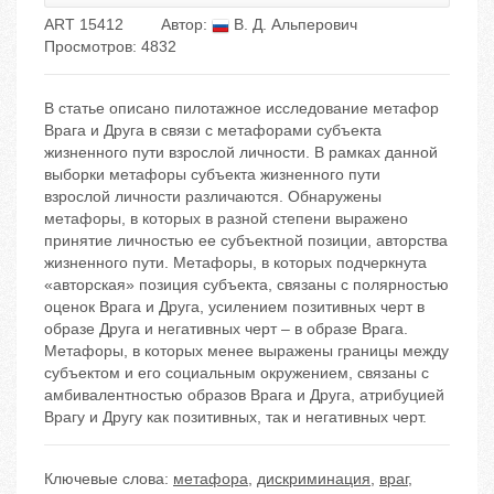
ART 15412
Автор:
В. Д. Альперович
Просмотров: 4832
В статье описано пилотажное исследование метафор
Врага и Друга в связи с метафорами субъекта
жизненного пути взрослой личности. В рамках данной
выборки метафоры субъекта жизненного пути
взрослой личности различаются. Обнаружены
метафоры, в которых в разной степени выражено
принятие личностью ее субъектной позиции, авторства
жизненного пути. Метафоры, в которых подчеркнута
«авторская» позиция субъекта, связаны с полярностью
оценок Врага и Друга, усилением позитивных черт в
образе Друга и негативных черт – в образе Врага.
Метафоры, в которых менее выражены границы между
субъектом и его социальным окружением, связаны с
амбивалентностью образов Врага и Друга, атрибуцией
Врагу и Другу как позитивных, так и негативных черт.
Ключевые слова:
метафора
,
дискриминация
,
враг
,