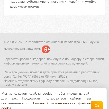
нарратив
,
субъект жизненного пути
,
«свой»
,
«чужой»
,
друг
,
«язык вражды»
© 2008-2026, Сайт является
официальным электронным
научно-
методическим изданием.
Зарегистрирован в Федеральной службе по надзору в сфере связи,
информационных технологий и массовых коммуникаций.
Регистрационный номер и дата принятия решения о регистрации:
серия Эл № ФС77-78575 от 08 июля 2020 г
Научно-методическому журналу присвоен международный код
ISSN 2304-120X
Мы используем файлы cookie, чтобы улучшить сайт
МЦИТО
|
Школьные олимпиады и онлайн конкурсы для детей
|
для вас. Продолжая пользоваться сайтом, вы
Политика использования файлов cookie
|
Политика обработки и
защиты персональных данных
соглашаетесь с
Политикой использования файлов
Ок
cookie
.