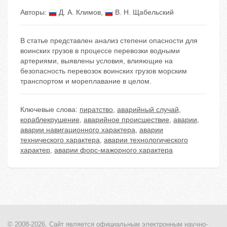
Авторы:
Д. А. Климов
,
В. Н. Щабельский
В статье представлен анализ степени опасности для
воинских грузов в процессе перевозки водными
артериями, выявлены условия, влияющие на
безопасность перевозок воинских грузов морским
транспортом и мореплавание в целом.
Ключевые слова:
пиратство
,
аварийный случай
,
кораблекрушение
,
аварийное происшествие
,
аварии
,
аварии навигационного характера
,
аварии
технического характера
,
аварии технологического
характер
,
аварии форс-мажорного характера
© 2008-2026, Сайт является
официальным электронным
научно-