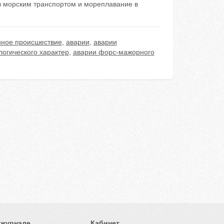
в морским транспортом и мореплавание в
йное происшествие
,
аварии
,
аварии
логического характер
,
аварии форс-мажорного
 журнале
Кабинет