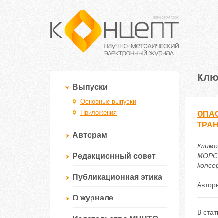
Клю
Выпуски
Основные выпуски
Приложения
ОПАС
ТРА
Авторам
Климо
Редакционный совет
МОРСК
koncep
Публикационная этика
Автор
О журнале
В стат