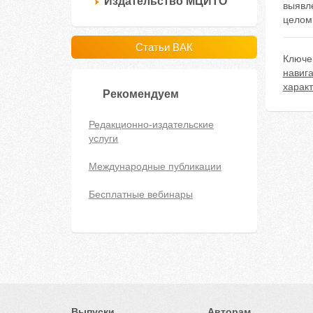
Издательство МЦИТО
выявл
целом
Статьи ВАК
Ключе
навиг
харак
Рекомендуем
Редакционно-издательские
услуги
Международные публикации
Бесплатные вебинары
Выпуски
Авторам