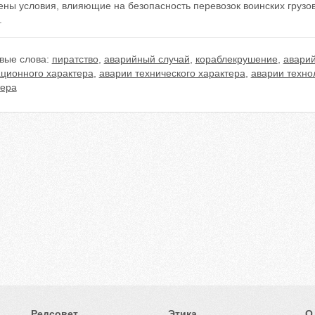
ены условия, влияющие на безопасность перевозок воинских грузо
.
вые слова:
пиратство
,
аварийный случай
,
кораблекрушение
,
авари
ационного характера
,
аварии технического характера
,
аварии техно
тера
Редсовет
Этика
О