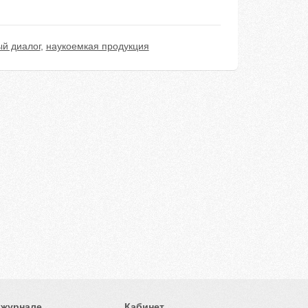
й диалог
,
наукоемкая продукция
 журнале
Кабинет