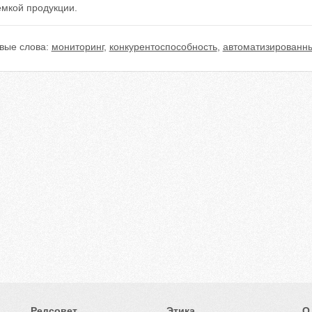
емкой продукции.
вые слова:
мониторинг
,
конкурентоспособность
,
автоматизированны
Редсовет
Этика
О