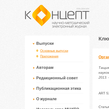
Клю
Выпуски
Основные выпуски
Приложения
Орга
Авторам
Тащия
науко
2013. 
Редакционный совет
Публикационная этика
ART 5
О журнале
Стать