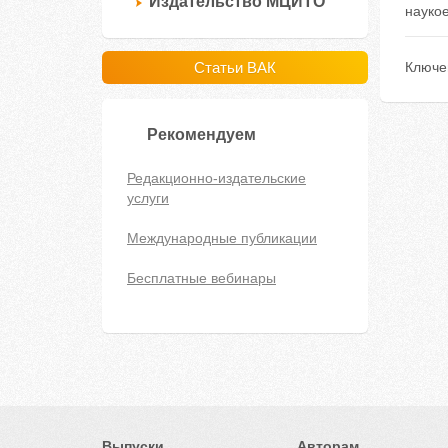
Издательство МЦИТО
науко
Статьи ВАК
Ключе
Рекомендуем
Редакционно-издательские
услуги
Международные публикации
Бесплатные вебинары
Выпуски
Авторам