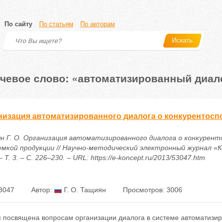
По сайту
По статьям
По авторам
Искать
чевое слово: «автоматизированный диал
низация автоматизированного диалога о конкурентосп
н Г. О. Организация автоматизированного диалога о конкурен
емкой продукции // Научно-методический электронный журнал «К
– Т. 3. – С. 226–230. – URL: https://e-koncept.ru/2013/53047.htm
3047
Автор:
Г. О. Тащиян
Просмотров: 3006
я посвящена вопросам организации диалога в системе автоматизи