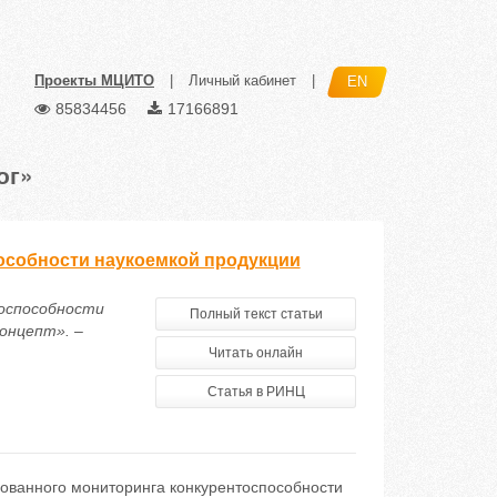
Проекты МЦИТО
|
Личный кабинет
|
EN
85834456
17166891
ог»
особности наукоемкой продукции
тоспособности
Полный текст статьи
онцепт». –
Читать онлайн
Статья в РИНЦ
рованного мониторинга конкурентоспособности