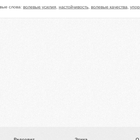
вые слова:
волевые усилия
,
настойчивость
,
волевые качества
,
упор
Редсовет
Этика
О