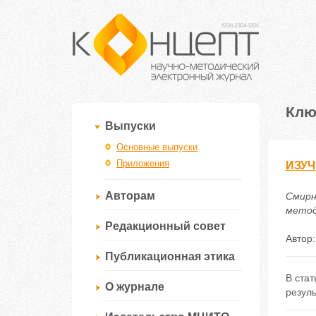
Клю
Выпуски
Основные выпуски
Приложения
ИЗУ
Авторам
Смирн
методи
Редакционный совет
Автор
Публикационная этика
В ста
О журнале
резул