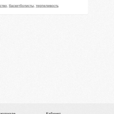
ство
,
баскетболисты
,
терпеливость
 журнале
Кабинет