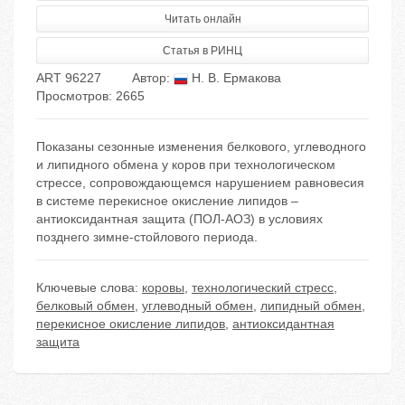
Читать онлайн
Статья в РИНЦ
ART 96227
Автор:
Н. В. Ермакова
Просмотров: 2665
Показаны сезонные изменения белкового, углеводного
и липидного обмена у коров при технологическом
стрессе, сопровождающемся нарушением равновесия
в системе перекисное окисление липидов –
антиоксидантная защита (ПОЛ-АОЗ) в условиях
позднего зимне-стойлового периода.
Ключевые слова:
коровы
,
технологический стресс
,
белковый обмен
,
углеводный обмен
,
липидный обмен
,
перекисное окисление липидов
,
антиоксидантная
защита