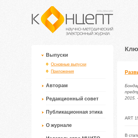
Клю
Выпуски
Основные выпуски
Приложения
Разв
Авторам
Бонда
предп
2015. 
Редакционный совет
Публикационная этика
ART 1
О журнале
В ста