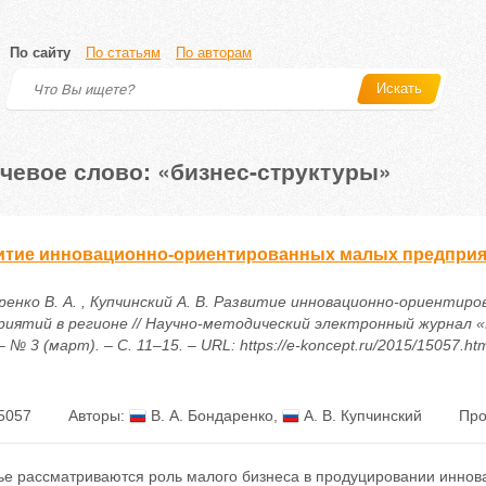
По сайту
По статьям
По авторам
Искать
чевое слово: «бизнес-структуры»
итие инновационно-ориентированных малых предприя
ренко В. А. , Купчинский А. В. Развитие инновационно-ориентир
риятий в регионе // Научно-методический электронный журнал «
– № 3 (март). – С. 11–15. – URL: https://e-koncept.ru/2015/15057.ht
5057
Авторы:
В. А. Бондаренко
,
А. В. Купчинский
Про
тье рассматриваются роль малого бизнеса в продуцировании инно