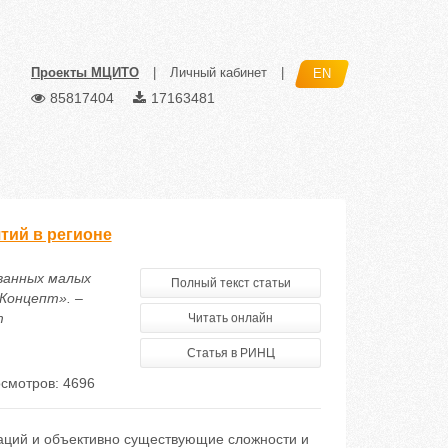
Проекты МЦИТО
|
Личный кабинет
|
EN
85817404
17163481
тий в регионе
ованных малых
Полный текст статьи
Концепт». –
m
Читать онлайн
Статья в РИНЦ
смотров: 4696
ваций и объективно существующие сложности и