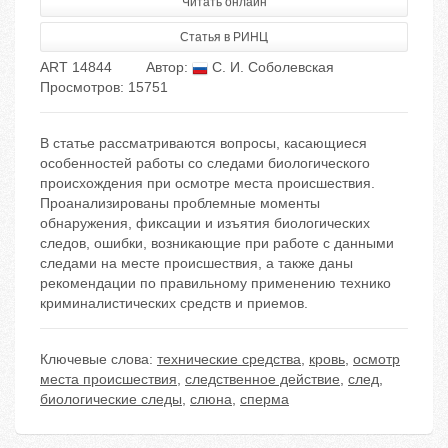
Читать онлайн
Статья в РИНЦ
ART 14844
Автор:
С. И. Соболевская
Просмотров: 15751
В статье рассматриваются вопросы, касающиеся
особенностей работы со следами биологического
происхождения при осмотре места происшествия.
Проанализированы проблемные моменты
обнаружения, фиксации и изъятия биологических
следов, ошибки, возникающие при работе с данными
следами на месте происшествия, а также даны
рекомендации по правильному применению технико
криминалистических средств и приемов.
Ключевые слова:
технические средства
,
кровь
,
осмотр
места происшествия
,
следственное действие
,
след
,
биологические следы
,
слюна
,
сперма