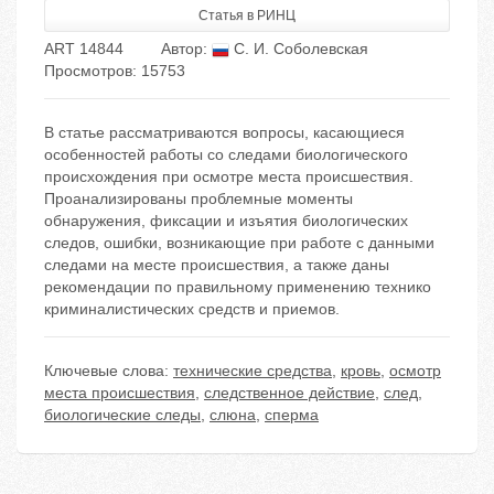
Статья в РИНЦ
ART 14844
Автор:
С. И. Соболевская
Просмотров: 15753
В статье рассматриваются вопросы, касающиеся
особенностей работы со следами биологического
происхождения при осмотре места происшествия.
Проанализированы проблемные моменты
обнаружения, фиксации и изъятия биологических
следов, ошибки, возникающие при работе с данными
следами на месте происшествия, а также даны
рекомендации по правильному применению технико
криминалистических средств и приемов.
Ключевые слова:
технические средства
,
кровь
,
осмотр
места происшествия
,
следственное действие
,
след
,
биологические следы
,
слюна
,
сперма