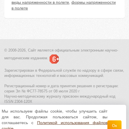
виды напряженности в полете
,
формы напряженности
в полете
© 2008-2026, Сайт является
официальным электронным
научно-
методическим изданием.
Зарегистрирован в Федеральной службе по надзору в сфере связи,
информационных технологий и массовых коммуникаций.
Регистрационный номер и дата принятия решения о регистрации:
серия Эл № ФС77-78575 от 08 июля 2020 г
Научно-методическому журналу присвоен международный код
ISSN 2304-120X
Мы используем файлы cookie, чтобы улучшить сайт
МЦИТО
|
Школьные олимпиады и онлайн конкурсы для детей
|
для вас. Продолжая пользоваться сайтом, вы
Политика использования файлов cookie
|
Политика обработки и
защиты персональных данных
соглашаетесь с
Политикой использования файлов
Ок
cookie
.