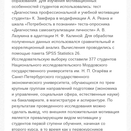
образования. Для изучения мотивационных
особенностей студентов использовались: тест
«Диагностика профессиональной и учебной мотивации
студента» К. Замфира в модификации А. А. Реана и
шкала «Потребность в познании» теста-опросника
«Диагностика самоактуализации личности» А. В.
Лазукина в адаптации Н. Ф. Калиной. Для обработки
полученных данных использовался сравнительный и
корреляционный анализ. Вычисления проводились с
помощью пакета SPSS Statistics 26.
Исследовательскую выборку составили 377 студентов
Национального исследовательского Мордовского
государственного университета им. Н. П. Огарёва и
Санкт-Петербургского государственного
экономического университета, обучающихся по трем
крупным группам направлений подготовки (экономика
и управление, социальная сфера, естественные науки)
на бакалавриате, в магистратуре и аспирантуре. По
результатам проведенного исследования можно
сделать вывод, что внешняя положительная мотивация
является превалирующим видом мотивации у
студентов первой ступени обучения, начиная со
второго курса, в то время как у первокурсников