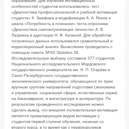
образования. Для изучения мотивационных
особенностей студентов использовались: тест
«Диагностика профессиональной и учебной мотивации
студента» К. Замфира в модификации А. А. Реана и
шкала «Потребность в познании» теста-опросника
«Диагностика самоактуализации личности» А. В.
Лазукина в адаптации Н. Ф. Калиной. Для обработки
полученных данных использовался сравнительный и
корреляционный анализ. Вычисления проводились с
помощью пакета SPSS Statistics 26.
Исследовательскую выборку составили 377 студентов
Национального исследовательского Мордовского
государственного университета им. Н. П. Огарёва и
Санкт-Петербургского государственного
экономического университета, обучающихся по трем
крупным группам направлений подготовки (экономика
и управление, социальная сфера, естественные науки)
на бакалавриате, в магистратуре и аспирантуре. По
результатам проведенного исследования можно
сделать вывод, что внешняя положительная мотивация
является превалирующим видом мотивации у
студентов первой ступени обучения, начиная со
второго курса, в то время как у первокурсников