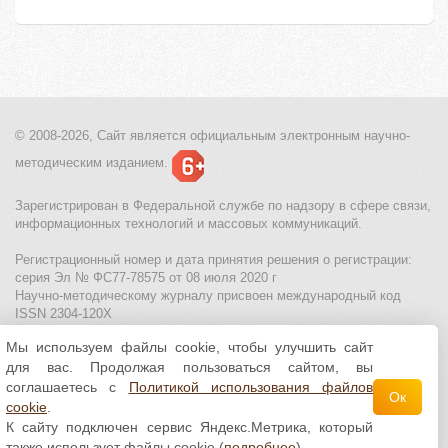
© 2008-2026, Сайт является
официальным электронным
научно-
методическим изданием.
Зарегистрирован в Федеральной службе по надзору в сфере связи,
информационных технологий и массовых коммуникаций.
Регистрационный номер и дата принятия решения о регистрации:
серия Эл № ФС77-78575 от 08 июля 2020 г
Научно-методическому журналу присвоен международный код
ISSN 2304-120X
Мы используем файлы cookie, чтобы улучшить сайт
МЦИТО
|
Школьные олимпиады и онлайн конкурсы для детей
|
для вас. Продолжая пользоваться сайтом, вы
Политика использования файлов cookie
|
Политика обработки и
защиты персональных данных
соглашаетесь с
Политикой использования файлов
Ок
cookie
.
Все материалы доступны по
лицензии Creative
К сайту подключен сервис Яндекс.Метрика, который
Commons С указанием авторства 4.0 Всемирная
.
также использует файлы cookie (
подробнее
)