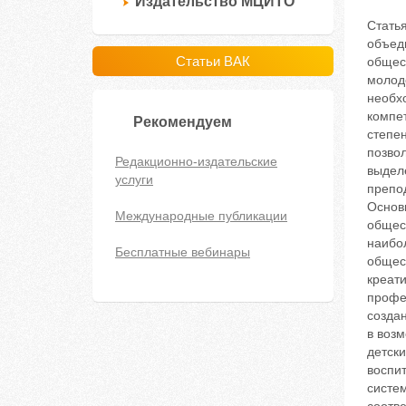
Издательство МЦИТО
Статья
объед
Статьи ВАК
общес
молод
необх
компе
Рекомендуем
степе
позво
Редакционно-издательские
выдел
услуги
препо
Основ
Международные публикации
общес
наибо
Бесплатные вебинары
общес
креати
профе
созда
в возм
детск
воспи
систе