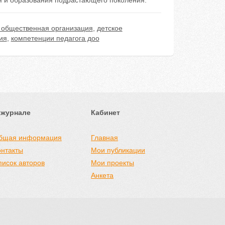
ия и образования подрастающего поколения.
 общественная организация
,
детское
ия
,
компетенции педагога доо
 журнале
Кабинет
бщая информация
Главная
онтакты
Мои публикации
писок авторов
Мои проекты
Анкета