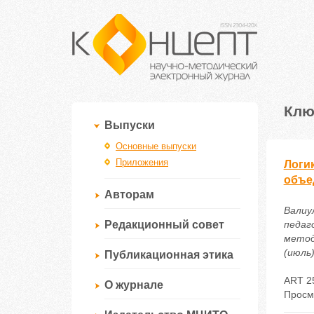
Клю
Выпуски
Основные выпуски
Приложения
Логи
объе
Авторам
Валиу
Редакционный совет
педаг
метод
(июль)
Публикационная этика
ART 2
О журнале
Просм