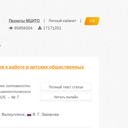
Проекты МЦИТО
|
Личный кабинет
|
EN
85856004
17171201
»
ов к работе в детских общественных
тике готовности
Полный текст статьи
диагностических
25. – № 7
Читать онлайн
. Валиуллина
,
В. Г. Закирова