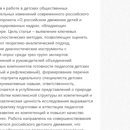
в к работе в детских общественных
тельных изменений современного российского
опроекта «О российском движении детей и
фицированных кадрах, обладающих
ре. Цель статьи – выявление ключевых
гностических методик, позволяющих оценить
л теоретико-аналитический подход,
ие диагностические инструменты с
опрос среди трех групп экспертов:
инений и руководителей объединений.
х компонентов готовности педагогов детских
ный и рефлексивный), формирование перечня
 портрета идеального специалиста детских
никативные навыки, ответственность,
лючается в углублении представлений о природе
ботке комплексной структуры их компетенций и
рактическая ценность исследования выражается
рактику подготовки и аттестации педагогов
звитие их компетенций и повысит качество
иях. Работа направлена на совершенствование
гося российского детского движения, что