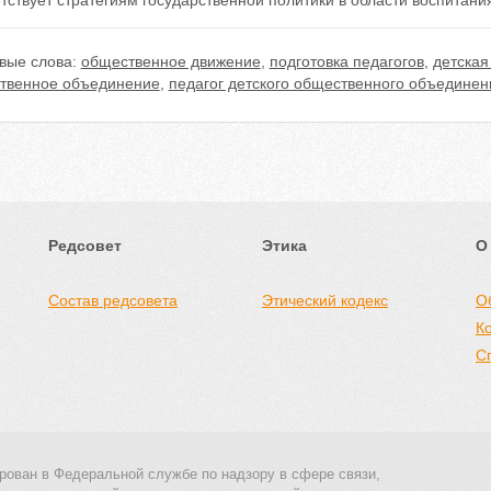
тствует стратегиям государственной политики в области воспитан
вые слова:
общественное движение
,
подготовка педагогов
,
детская
твенное объединение
,
педагог детского общественного объединен
Редсовет
Этика
О
Состав редсовета
Этический кодекс
О
К
С
рован в Федеральной службе по надзору в сфере связи,