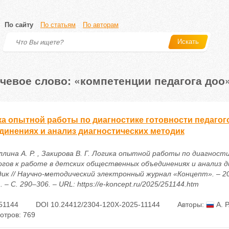
По сайту
По статьям
По авторам
Искать
чевое слово: «компетенции педагога доо
ка опытной работы по диагностике готовности педагог
динениях и анализ диагностических методик
ллина А. Р. , Закирова В. Г. Логика опытной работы по диагнос
огов к работе в детских общественных объединениях и анализ 
ик // Научно-методический электронный журнал «Концепт». – 20
. – С. 290–306. – URL: https://e-koncept.ru/2025/251144.htm
51144
DOI 10.24412/2304-120X-2025-11144
Авторы:
А. Р
отров: 769