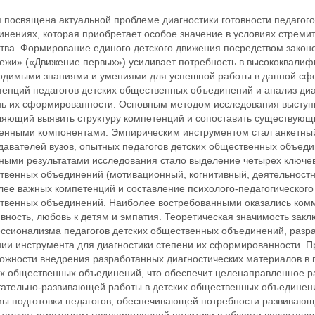
 посвящена актуальной проблеме диагностики готовности педагого
инениях, которая приобретает особое значение в условиях стреми
тва. Формирование единого детского движения посредством закон
ежи» («Движение первых») усиливает потребность в высококвали
одимыми знаниями и умениями для успешной работы в данной сфе
тенций педагогов детских общественных объединений и анализ диа
нь их сформированности. Основным методом исследования выступи
ляющий выявить структуру компетенций и сопоставить существующ
енными компонентами. Эмпирическим инструментом стал анкетный 
давателей вузов, опытных педагогов детских общественных объед
ными результатами исследования стало выделение четырех ключевы
твенных объединений (мотивационный, когнитивный, деятельност
лее важных компетенций и составление психолого-педагогического
твенных объединений. Наиболее востребованными оказались комму
вность, любовь к детям и эмпатия. Теоретическая значимость зак
ссионализма педагогов детских общественных объединений, разра
нии инструмента для диагностики степени их сформированности. П
ожности внедрения разработанных диагностических материалов в п
их общественных объединений, что обеспечит целенаправленное ра
тательно-развивающей работы в детских общественных объединен
мы подготовки педагогов, обеспечивающей потребности развивающе