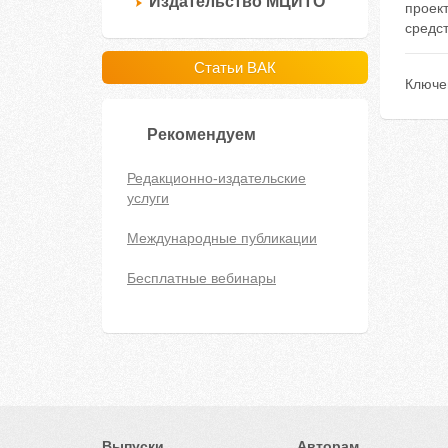
Издательство МЦИТО
проек
средст
Статьи ВАК
Ключе
Рекомендуем
Редакционно-издательские
услуги
Международные публикации
Бесплатные вебинары
Выпуски
Авторам