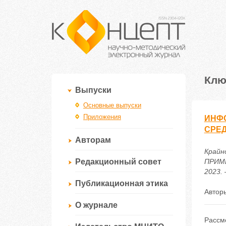
Клю
Выпуски
Основные выпуски
Приложения
ИНФ
СРЕ
Авторам
Крайн
Редакционный совет
ПРИМЕ
2023. 
Публикационная этика
Автор
О журнале
Рассм