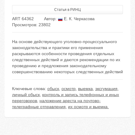
Статья в РИНЦ
ART 64362
Автор:
Е. К. Черкасова
Просмотров: 23802
На основе действующего уголовно-процессуального
законодательства и практики его применения
раскрываются особенности проведения отдельных
следственных действий и даются рекомендации по их
проведению и предложения законодательному
совершенствованию некоторых следственных действий
Ключевые слова:
обыск
,
осмотр
,
выемка
,
эксгумация
,
личный обыск
,
контроль и запись телефонных и иных
переговоров
,
наложение ареста на почтово-
телеграфные отправления
,
их осмотр и выемка.