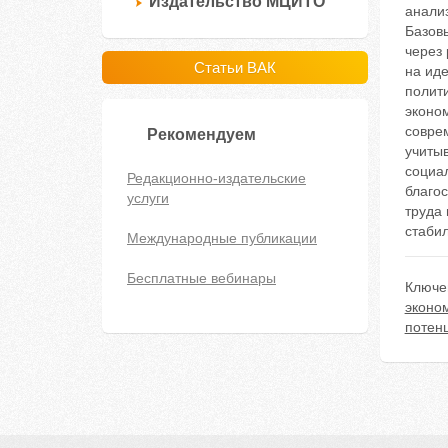
Издательство МЦИТО
анализ
Базовы
через
Статьи ВАК
на иде
полит
эконом
совре
Рекомендуем
учиты
социа
Редакционно-издательские
благо
услуги
труда
стабил
Международные публикации
Бесплатные вебинары
Ключе
эконо
потен