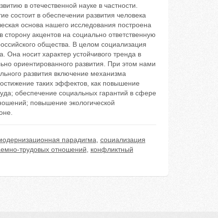
витию в отечественной науке в частности.
тие состоит в обеспечении развития человека
ческая основа нашего исследования построена
в сторону акцентов на социально ответственную
российского общества. В целом социализация
. Она носит характер устойчивого тренда в
ьно ориентированного развития. При этом нами
ального развития включение механизма
достижение таких эффектов, как повышение
уда; обеспечение социальных гарантий в сфере
тношений; повышение экологической
оне.
модернизационная парадигма
,
социализация
аемно-трудовых отношений
,
конфликтный