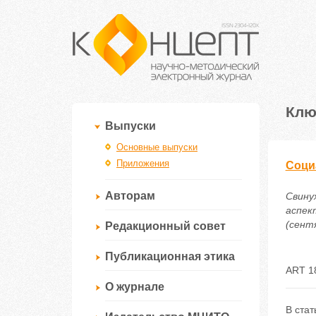
Клю
Выпуски
Основные выпуски
Приложения
Соци
Авторам
Свину
аспек
(сентя
Редакционный совет
Публикационная этика
ART 1
О журнале
В стат