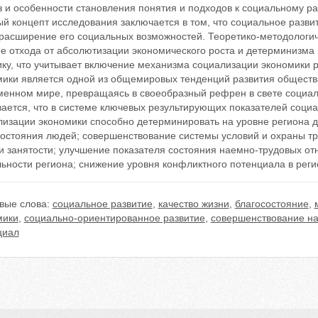
 и особенности становления понятия и подходов к социальному раз
й концепт исследования заключается в том, что социальное разви
 расширение его социальных возможностей. Теоретико-методологи
е отхода от абсолютизации экономического роста и детерминизма 
ику, что учитывает включение механизма социализации экономики 
ики является одной из общемировых тенденций развития общества
менном мире, превращаясь в своеобразный рефрен в свете социал
вается, что в системе ключевых результирующих показателей соци
лизации экономики способно детерминировать на уровне региона 
состояния людей; совершенствование системы условий и охраны тр
 и занятости; улучшение показателя состояния наемно-трудовых о
ьности региона; снижение уровня конфликтного потенциала в реги
вые слова:
социальное развитие
,
качество жизни
,
благосостояние
,
мики
,
социально-ориентированное развитие
,
совершенствование н
циал