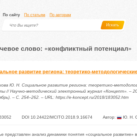
По сайту
По статьям
По авторам
Искать
чевое слово: «конфликтный потенциал»
альное развитие региона: теоретико-методологически
хова Ю. Н. Социальное развитие региона: теоретико-методоло
ты // Научно-методический электронный журнал «Концепт». – 20
брь). – С. 254–262. – URL: https://e-koncept.ru/2018/183052.htm
83052
DOI 10.24422/MCITO.2018.9.16674
Автор:
Ю. Н. 
ье представлен анализ динамики понятия «социальное развитие» в