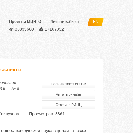
Проекты МЦИТО
|
Личный кабинет
|
EN
85839660
17167932
е аспекты
гические
Полный текст статьи
18. – № 9
Читать онлайн
Статья в РИНЦ
Свинухова
Просмотров: 3861
 обществоведческой науке в целом, а также