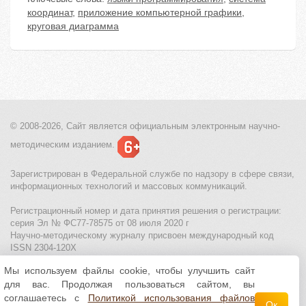
координат
,
приложение компьютерной графики
,
круговая диаграмма
© 2008-2026, Сайт является
официальным электронным
научно-
методическим изданием.
Зарегистрирован в Федеральной службе по надзору в сфере связи,
информационных технологий и массовых коммуникаций.
Регистрационный номер и дата принятия решения о регистрации:
серия Эл № ФС77-78575 от 08 июля 2020 г
Научно-методическому журналу присвоен международный код
ISSN 2304-120X
Мы используем файлы cookie, чтобы улучшить сайт
МЦИТО
|
Школьные олимпиады и онлайн конкурсы для детей
|
для вас. Продолжая пользоваться сайтом, вы
Политика использования файлов cookie
|
Политика обработки и
защиты персональных данных
соглашаетесь с
Политикой использования файлов
Ок