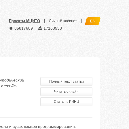
Проекты МЦИТО
|
Личный кабинет
|
EN
85817689
17163538
методический
Полный текст статьи
ttps://e-
Читать онлайн
Статья в РИНЦ
коле и вузах языков программирования.