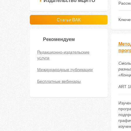
Издательство МЦИТО
Рассма
Статьи ВАК
Ключе
Рекомендуем
Мето
прог
Редакционно-издательские
услуги
Смоль
разны
Международные публикации
«Конце
Бесплатные вебинары
ART 1
Изуче
прогр
подпр
графи
изуче