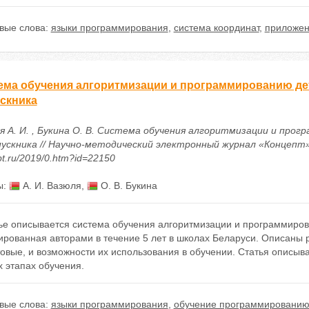
вые слова:
языки программирования
,
система координат
,
приложен
ема обучения алгоритмизации и программированию дет
скника
я А. И. , Букина О. В. Система обучения алгоритмизации и про
ускника // Научно-методический электронный журнал «Концепт». – 2
t.ru/2019/0.htm?id=22150
ы:
А. И. Вазюля
,
О. В. Букина
тье описывается система обучения алгоритмизации и программиров
ированная авторами в течение 5 лет в школах Беларуси. Описаны 
овые, и возможности их использования в обучении. Статья описыв
 этапах обучения.
вые слова:
языки программирования
,
обучение программировани