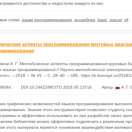
триваются достоинства и недостатки каждого из них.
вые слова:
языки программирования
,
ассемблер
,
basic
,
pascal
,
c#
дические аспекты программирования круговых диагра
раммирования
янов А. Г. Методические аспекты программирования круговых д
х языках программирования // Научно-методический электронны
пт». – 2018. – № V5. – С. 28–40. – URL: https://e-koncept.ru/2018/
86044
DOI 10.24422/MCITO.2018.V5.13716
Автор:
А. Г.
ние графических возможностей языков программирования высокого 
аммирования. Знание этого инструментария позволяет студенту со
ограммы и эффективно использовать их при разработке своих при
ческие библиотеки можно эффективно подключать к различным пр
ния этого материала является понимание взаимодействия математи