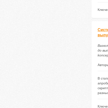
Ключе
Сист
выпу
Вазюл
до вып
koncep
Автор
В ста
апроб
скрипт
разных
Ключе