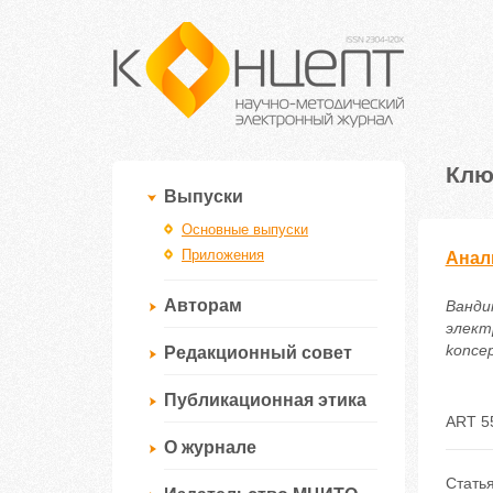
Клю
Выпуски
Основные выпуски
Приложения
Анал
Авторам
Ванди
электр
koncep
Редакционный совет
Публикационная этика
ART 5
О журнале
Стать