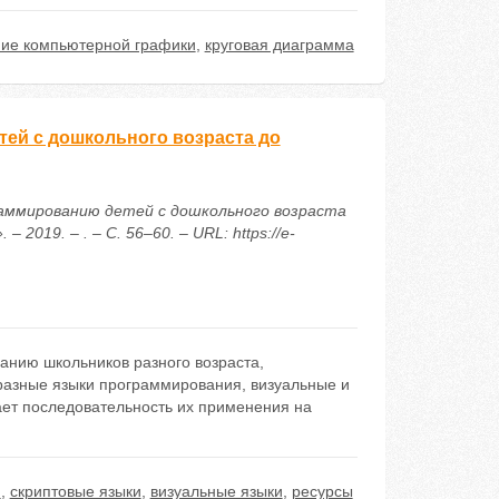
ие компьютерной графики
,
круговая диаграмма
ей с дошкольного возраста до
граммированию детей с дошкольного возраста
019. – . – С. 56–60. – URL: https://e-
анию школьников разного возраста,
разные языки программирования, визуальные и
ает последовательность их применения на
ю
,
скриптовые языки
,
визуальные языки
,
ресурсы