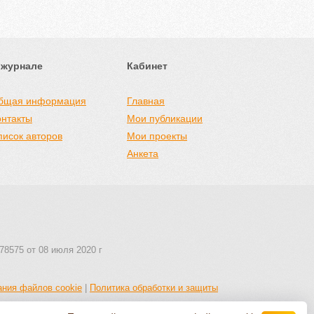
 журнале
Кабинет
бщая информация
Главная
онтакты
Мои публикации
писок авторов
Мои проекты
Анкета
78575 от 08 июля 2020 г
ания файлов cookie
|
Политика обработки и защиты