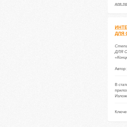
для п
ИНТ
ДЛЯ
Степ
ДЛЯ О
«Конце
Автор
В ста
прило
Излож
Ключе