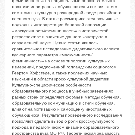
фемининность» на национальные образовательные
практики иностранных обучающихся и выявляют его
симптомы в культурно разнородной среде российского
военного вуза. В статье рассматриваются различные
подходы к интерпретации бинарной оппозиции
«маскулинность/фемининность» в исторической
ретроспективе и значение данного конструкта в
современной науке. Целью статьи явилось
сравнительное исследование дидактического аспекта
культурного параметра «маскулинность/
фемининность» на основе типологии культурных
измерений, предложенной голландским социологом
Геертом Хофстеде, а также последних научных
изысканий в области кросс-культурной дидактики.
Культурно-специфические особенности
образовательного процесса в учебных заведениях
разных стран определяют формы и методы обучения,
образовательную коммуникацию и стили обучения,
влияют на мотивацию и самооценку иностранных
обучающихся. Результаты проведенного исследования
позволяют сделать вывод о роли кросс-культурного
подхода в педагогическом дизайне образовательного
пространства вуза МО РФ. Теоретическая значимость