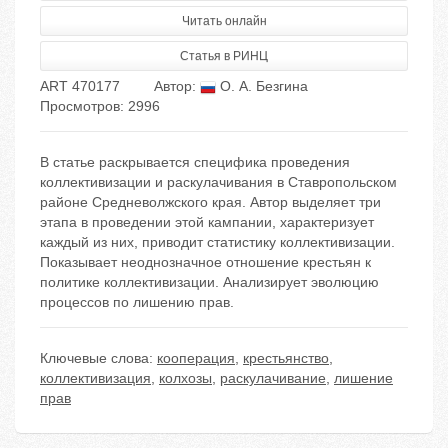
Читать онлайн
Статья в РИНЦ
ART 470177
Автор:
О. А. Безгина
Просмотров: 2996
В статье раскрывается специфика проведения
коллективизации и раскулачивания в Ставропольском
районе Средневолжского края. Автор выделяет три
этапа в проведении этой кампании, характеризует
каждый из них, приводит статистику коллективизации.
Показывает неоднозначное отношение крестьян к
политике коллективизации. Анализирует эволюцию
процессов по лишению прав.
Ключевые слова:
кооперация
,
крестьянство
,
коллективизация
,
колхозы
,
раскулачивание
,
лишение
прав