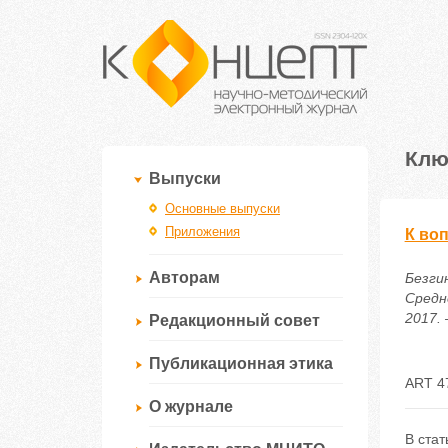
Клю
Выпуски
Основные выпуски
Приложения
К во
Авторам
Безги
Средн
2017. 
Редакционный совет
Публикационная этика
ART 4
О журнале
В ста