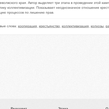
волжского края. Автор выделяет три этапа в проведении этой камп
тику коллективизации. Показывает неоднозначное отношение крест
цию процессов по лишению прав.
вые слова:
кооперация
,
крестьянство
,
коллективизация
,
колхозы
,
р
Редсовет
Этика
О