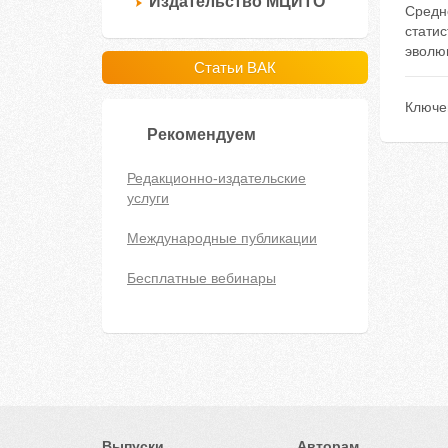
Издательство МЦИТО
Средне
статис
эволю
Статьи ВАК
Ключе
Рекомендуем
Редакционно-издательские
услуги
Международные публикации
Бесплатные вебинары
Выпуски
Авторам