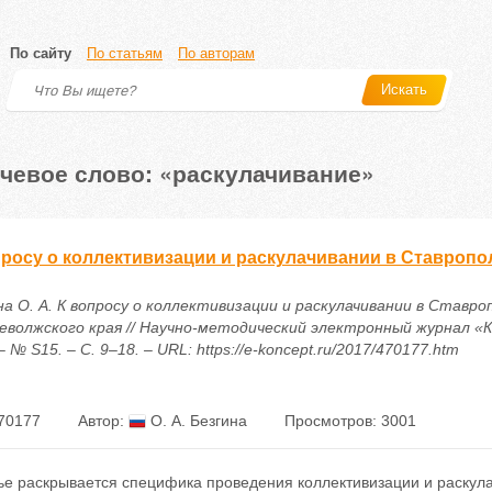
По сайту
По статьям
По авторам
Искать
чевое слово: «раскулачивание»
просу о коллективизации и раскулачивании в Ставроп
на О. А. К вопросу о коллективизации и раскулачивании в Ставро
еволжского края // Научно-методический электронный журнал «К
– № S15. – С. 9–18. – URL: https://e-koncept.ru/2017/470177.htm
70177
Автор:
О. А. Безгина
Просмотров: 3001
тье раскрывается специфика проведения коллективизации и раскул