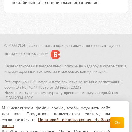
нестабильность
,
логистические ограничения.
© 2008-2026, Сайт является
официальным электронным
научно-
методическим изданием.
Зарегистрирован в Федеральной службе по надзору в сфере связи,
информационных технологий и массовых коммуникаций.
Регистрационный номер и дата принятия решения о регистрации:
серия Эл № ФС77-78575 от 08 июля 2020 г
Научно-методическому журналу присвоен международный код
ISSN 2304-120X
Мы используем файлы cookie, чтобы улучшить сайт
МЦИТО
|
Школьные олимпиады и онлайн конкурсы для детей
|
для вас. Продолжая пользоваться сайтом, вы
Политика использования файлов cookie
|
Политика обработки и
защиты персональных данных
соглашаетесь с
Политикой использования файлов
Ок
cookie
.
Все материалы доступны по
лицензии Creative
К сайту подключен сервис Яндекс.Метрика, который