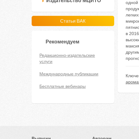
Издательство МЦИТО
одной 
проду
легких
Статьи ВАК
микро
пятни
в 201
высоки
Рекомендуем
максим
други
Редакционно-издательские
прогн
услуги
Международные публикации
Ключе
арома
Бесплатные вебинары
Выпуски
Авторам