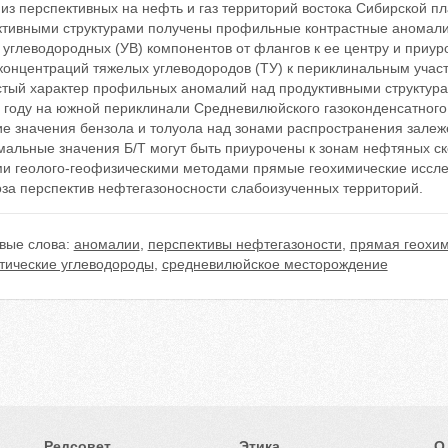
из перспективных на нефть и газ территорий востока Сибирской п
ктивными структурами получены профильные контрастные аномали
 углеводородных (УВ) компонентов от флангов к ее центру и при
концентраций тяжелых углеводородов (ТУ) к периклинальным участ
стый характер профильных аномалий над продуктивными структура
6 году на южной периклинали Средневилюйского газоконденсатног
е значения бензола и толуола над зонами распространения залежей
альные значения Б/Т могут быть приурочены к зонам нефтяных ско
ми геолого-геофизическими методами прямые геохимические иссле
оза перспектив нефтегазоносности слабоизученных территорий.
вые слова:
аномалии
,
перспективы нефтегазоности
,
прямая геохи
тические углеводороды
,
средневилюйское месторождение
Редсовет
Этика
О