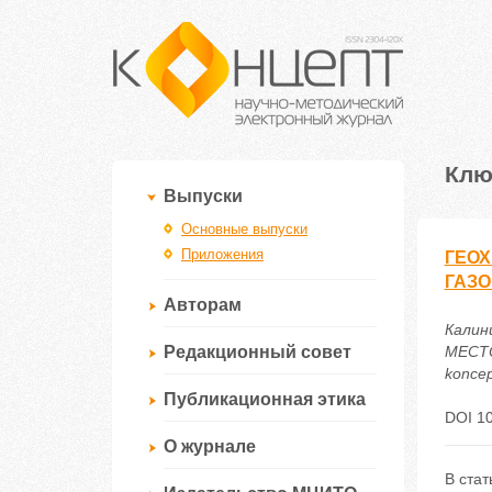
Клю
Выпуски
Основные выпуски
Приложения
ГЕО
ГАЗ
Авторам
Кали
Редакционный совет
МЕСТО
koncep
Публикационная этика
DOI 10
О журнале
В ста