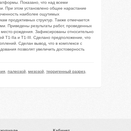
латформы. Показано, что над всеми
и. При этом установлено общее нарастание
уроченность наиболее ощутимых
кам продуктивных структур. Также отмечается
ми. Приведены результаты работ, проведенных
о место-рождения. Зафиксированы относительно
 T1-IIа и T1-III. Сделано предположение, что
плений. Cделан вывод, что в комплексе с
дования позволят увеличить достоверность
мия
,
палеозой
,
мезозой
,
терригенный разрез
,
 журнале
Кабинет