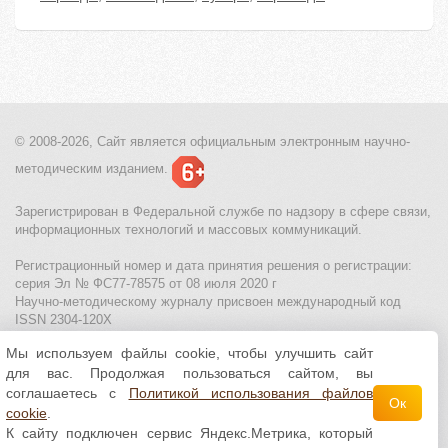
© 2008-2026, Сайт является
официальным электронным
научно-
методическим изданием.
Зарегистрирован в Федеральной службе по надзору в сфере связи,
информационных технологий и массовых коммуникаций.
Регистрационный номер и дата принятия решения о регистрации:
серия Эл № ФС77-78575 от 08 июля 2020 г
Научно-методическому журналу присвоен международный код
ISSN 2304-120X
Мы используем файлы cookie, чтобы улучшить сайт
МЦИТО
|
Школьные олимпиады и онлайн конкурсы для детей
|
для вас. Продолжая пользоваться сайтом, вы
Политика использования файлов cookie
|
Политика обработки и
защиты персональных данных
соглашаетесь с
Политикой использования файлов
Ок
cookie
.
Все материалы доступны по
лицензии Creative
К сайту подключен сервис Яндекс.Метрика, который
Commons С указанием авторства 4.0 Всемирная
.