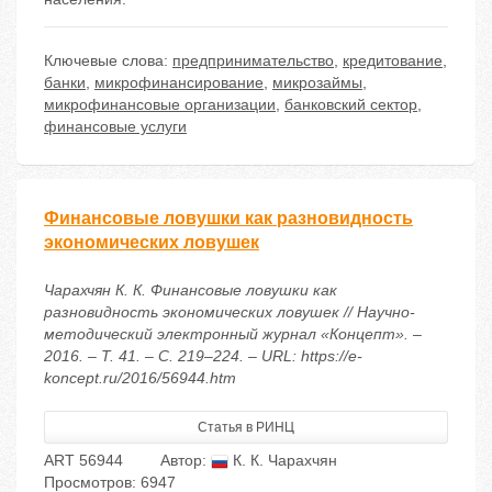
Ключевые слова:
предпринимательство
,
кредитование
,
банки
,
микрофинансирование
,
микрозаймы
,
микрофинансовые организации
,
банковский сектор
,
финансовые услуги
Финансовые ловушки как разновидность
экономических ловушек
Чарахчян К. К. Финансовые ловушки как
разновидность экономических ловушек // Научно-
методический электронный журнал «Концепт». –
2016. – Т. 41. – С. 219–224. – URL: https://e-
koncept.ru/2016/56944.htm
Статья в РИНЦ
ART 56944
Автор:
К. К. Чарахчян
Просмотров: 6947