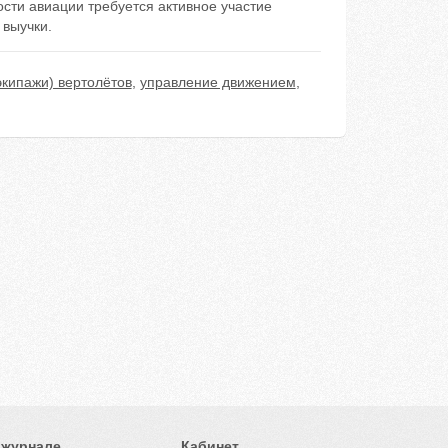
сти авиации требуется активное участие
 выучки.
экипажи) вертолётов
,
управление движением
,
 журнале
Кабинет