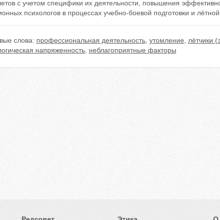
летов с учетом специфики их деятельности, повышения эффективно
онных психологов в процессах учебно-боевой подготовки и лётной
вые слова:
профессиональная деятельность
,
утомление
,
лётчики (
логическая напряженность
,
неблагоприятные факторы
Редсовет
Этика
О