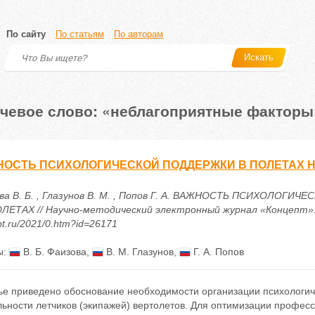
По сайту
По статьям
По авторам
Искать
чевое слово: «неблагоприятные факторы
ОСТЬ ПСИХОЛОГИЧЕСКОЙ ПОДДЕРЖКИ В ПОЛЕТАХ Н
ва В. Б. , Глазунов В. М. , Попов Г. А. ВАЖНОСТЬ ПСИХОЛОГ
ЛЕТАХ // Научно-методический электронный журнал «Концепт». – 2
t.ru/2021/0.htm?id=26171
ы:
В. Б. Фаизова
,
В. М. Глазунов
,
Г. А. Попов
тье приведено обоснование необходимости организации психологи
ьности летчиков (экипажей) вертолетов. Для оптимизации професс