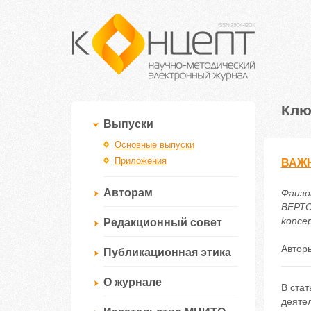
Клю
Выпуски
Основные выпуски
Приложения
ВАЖН
Авторам
Фаизо
ВЕРТО
koncep
Редакционный совет
Автор
Публикационная этика
О журнале
В ста
деятел