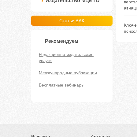
Издательство МЦИТО
верто
авиаци
Статьи ВАК
Ключе
психо
Рекомендуем
Редакционно-издательские
услуги
Международные публикации
Бесплатные вебинары
Выпуски
Авторам