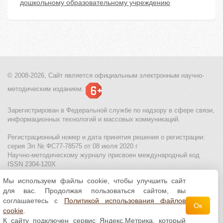
дошкольному образовательному учреждению
© 2008-2026, Сайт является
официальным электронным
научно-
методическим изданием.
Зарегистрирован в Федеральной службе по надзору в сфере связи,
информационных технологий и массовых коммуникаций.
Регистрационный номер и дата принятия решения о регистрации:
серия Эл № ФС77-78575 от 08 июля 2020 г
Научно-методическому журналу присвоен международный код
ISSN 2304-120X
Мы используем файлы cookie, чтобы улучшить сайт
МЦИТО
|
Школьные олимпиады и онлайн конкурсы для детей
|
для вас. Продолжая пользоваться сайтом, вы
Политика использования файлов cookie
|
Политика обработки и
защиты персональных данных
соглашаетесь с
Политикой использования файлов
Ок
cookie
.
Все материалы доступны по
лицензии Creative
К сайту подключен сервис Яндекс.Метрика, который